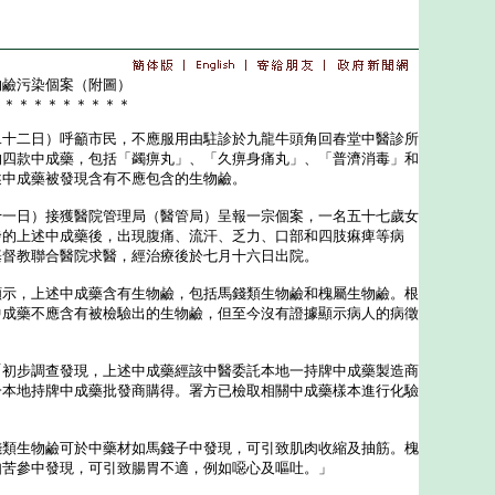
物鹼污染個案（附圖）
＊＊＊＊＊＊＊＊＊＊
二日）呼籲市民，不應服用由駐診於九龍牛頭角回春堂中醫診所
的四款中成藥，包括「蠲痹丸」、「久痹身痛丸」、「普濟消毒」和
述中成藥被發現含有不應包含的生物鹼。
日）接獲醫院管理局（醫管局）呈報一宗個案，一名五十七歲女
發的上述中成藥後，出現腹痛、流汗、乏力、口部和四肢痳痺等病
基督教聯合醫院求醫，經治療後於七月十六日出院。
，上述中成藥含有生物鹼，包括馬錢類生物鹼和槐屬生物鹼。根
中成藥不應含有被檢驗出的生物鹼，但至今沒有證據顯示病人的病徵
。
步調查發現，上述中成藥經該中醫委託本地一持牌中成藥製造商
一本地持牌中成藥批發商購得。署方已檢取相關中成藥樣本進行化驗
生物鹼可於中藥材如馬錢子中發現，可引致肌肉收縮及抽筋。槐
如苦參中發現，可引致腸胃不適，例如噁心及嘔吐。」