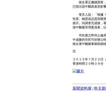
衞生署正繼續調查，至
已指示該中醫跟進受影
發言人說：「根據《公
性質、物質或品質與購買
個月。待調查完成後，
港中醫藥管理委員會，
巿民應立即停止服用上
中成藥的市民可於辦公時間內
衞生署中醫藥事務部銷
完
２０１５年７月２２日
香港時間２０時３９分
新聞資料庫
|
昨天新