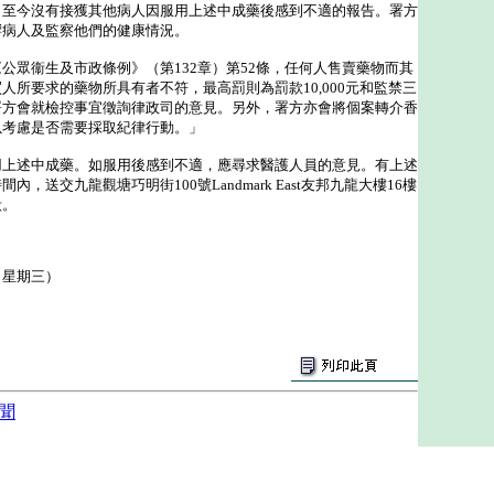
今沒有接獲其他病人因服用上述中成藥後感到不適的報告。署方
響病人及監察他們的健康情況。
眾衞生及市政條例》（第132章）第52條，任何人售賣藥物而其
人所要求的藥物所具有者不符，最高罰則為罰款10,000元和監禁三
署方會就檢控事宜徵詢律政司的意見。另外，署方亦會將個案轉介香
以考慮是否需要採取紀律行動。」
述中成藥。如服用後感到不適，應尋求醫護人員的意見。有上述
，送交九龍觀塘巧明街100號Landmark East友邦九龍大樓16樓
毀。
（星期三）
聞