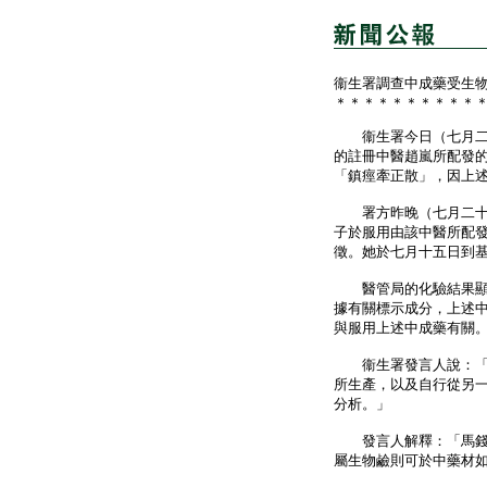
衞生署調查中成藥受生
＊＊＊＊＊＊＊＊＊＊
衞生署今日（七月二十
的註冊中醫趙嵐所配發
「鎮痙牽正散」，因上
署方昨晚（七月二十一
子於服用由該中醫所配
徵。她於七月十五日到
醫管局的化驗結果顯示
據有關標示成分，上述
與服用上述中成藥有關
衞生署發言人說：「初
所生產，以及自行從另
分析。」
發言人解釋：「馬錢類
屬生物鹼則可於中藥材