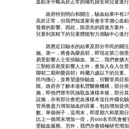
血鉛水平略高於正常的哺乳婦女和兒童進行
政府特別明白和關注，驗血結果中有27
高於正常，但我們知道家長會非常擔心血鉛
發展的影響。因此，除原先的跟進方案外，
兒童到其轄下的兒童體能智力測驗中心進行
因應近日驗水的結果及部分巿民的關注
施。第一，將會為榮昌邨，即現在第三個受
易受影響人士安排驗血。第二，我們會擴大
三類較容易受影響人士外，會加入在入住受
聯邨二期和榮昌邨）時屬六歲以下的兒童。
民均擔心，並希望盡快驗血，但醫管局目前
限。政府亦了解本港私營醫療機構，部分依
施，即他們替市民抽取血液樣本後，部分其
設施，亦有部分會把血液樣本送往外國化驗
管局會盡力增加抽血的容量，包括增加提供
數。舉個例子，這周末，即星期六和星期日
比上一個周末增加一倍，共600名市民會
受驗血服務。另外，我們亦會積極研究增加