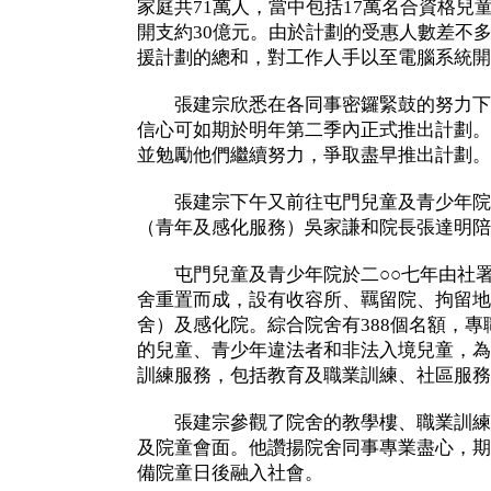
家庭共71萬人，當中包括17萬名合資格兒
開支約30億元。由於計劃的受惠人數差不
援計劃的總和，對工作人手以至電腦系統開
張建宗欣悉在各同事密鑼緊鼓的努力下
信心可如期於明年第二季內正式推出計劃。
並勉勵他們繼續努力，爭取盡早推出計劃。
張建宗下午又前往屯門兒童及青少年院
（青年及感化服務）吳家謙和院長張達明陪
屯門兒童及青少年院於二○○七年由社署
舍重置而成，設有收容所、羈留院、拘留地
舍）及感化院。綜合院舍有388個名額，
的兒童、青少年違法者和非法入境兒童，為
訓練服務，包括教育及職業訓練、社區服務
張建宗參觀了院舍的教學樓、職業訓練
及院童會面。他讚揚院舍同事專業盡心，期
備院童日後融入社會。