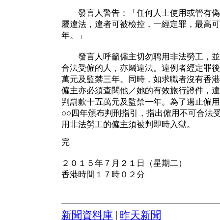
發言人警告：「任何人士使用或管有偽
屬違法，違者可被檢控，一經定罪，最高可
年。」
發言人呼籲僱主切勿聘用非法勞工，並
合法受僱的人，亦屬違法。違例者經定罪後
萬元及監禁三年。同時，如求職者沒有香港
僱主亦必須查閱他／她的有效旅行證件，違
判罰款十五萬元及監禁一年。為了遏止僱用
○○四年頒布判刑指引，指出僱用不可合法
用非法勞工的僱主須被判即時入獄。
完
２０１５年７月２１日（星期二）
香港時間１７時０２分
新聞資料庫
|
昨天新聞