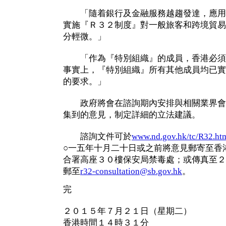
「隨着銀行及金融服務越趨發達，應用
實施『Ｒ３２制度』對一般旅客和跨境貿易
分輕微。」
「作為『特別組織』的成員，香港必須
事實上，『特別組織』所有其他成員均已實
的要求。」
政府將會在諮詢期內安排與相關業界會
集到的意見，制定詳細的立法建議。
諮詢文件可於
www.nd.gov.hk/tc/R32.ht
○一五年十月二十日或之前將意見郵寄至香
合署高座３０樓保安局禁毒處；或傳真至２
郵至
r32-consultation@sb.gov.hk
。
完
２０１５年７月２１日（星期二）
香港時間１４時３１分