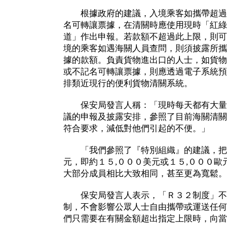
根據政府的建議，入境乘客如攜帶超過
名可轉讓票據，在清關時應使用現時「紅綠
道」作出申報。若款額不超過此上限，則可
境的乘客如遇海關人員查問，則須披露所攜
據的款額。負責貨物進出口的人士，如貨物
或不記名可轉讓票據，則應透過電子系統預
排類近現行的便利貨物清關系統。
保安局發言人稱：「現時每天都有大量
議的申報及披露安排，參照了目前海關清關
符合要求，減低對他們引起的不便。」
「我們參照了『特別組織』的建議，把
元，即約１５,０００美元或１５,０００
大部分成員相比大致相同，甚至更為寬鬆。
保安局發言人表示，「Ｒ３２制度」不
制，不會影響公眾人士自由攜帶或運送任何
們只需要在有關金額超出指定上限時，向當