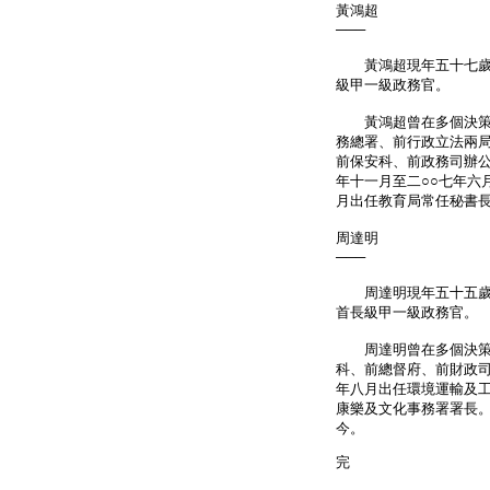
黃鴻超
───
黃鴻超現年五十七歲，
級甲一級政務官。
黃鴻超曾在多個決策局
務總署、前行政立法兩
前保安科、前政務司辦公
年十一月至二○○七年六
月出任教育局常任秘書長
周達明
───
周達明現年五十五歲，
首長級甲一級政務官。
周達明曾在多個決策局
科、前總督府、前財政司
年八月出任環境運輸及工
康樂及文化事務署署長。
今。
完