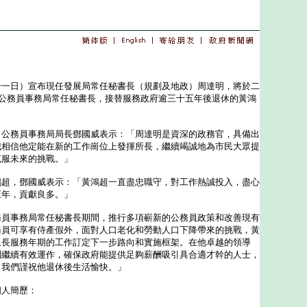
日）宣布現任發展局常任秘書長（規劃及地政）周達明，將於二
任公務員事務局常任秘書長，接替服務政府逾三十五年後退休的黃鴻
務員事務局局長鄧國威表示：「周達明是資深的政務官，具備出
我相信他定能在新的工作崗位上發揮所長，繼續竭誠地為市民大眾提
克服未來的挑戰。」
，鄧國威表示：「黃鴻超一直盡忠職守，對工作熱誠投入，盡心
五年，貢獻良多。」
事務局常任秘書長期間，推行多項嶄新的公務員政策和改善現有
務員可享有侍產假外，面對人口老化和勞動人口下降帶來的挑戰，黃
延長服務年期的工作訂定下一步路向和實施框架。在他卓越的領導
制繼續有效運作，確保政府能提供足夠薪酬吸引具合適才幹的人士，
。我們謹祝他退休後生活愉快。」
人簡歷：