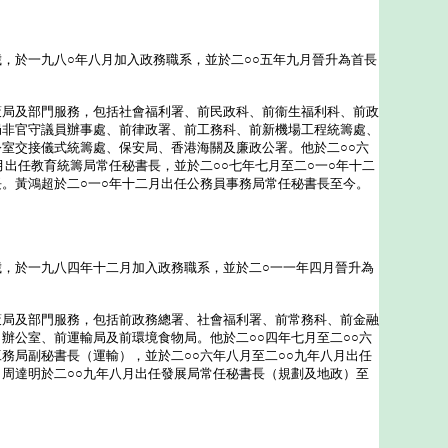
於一九八○年八月加入政務職系，並於二○○五年九月晉升為首長
及部門服務，包括社會福利署、前民政科、前衞生福利科、前政
局非官守議員辦事處、前律政署、前工務科、前新機場工程統籌處、
室交接儀式統籌處、保安局、香港海關及廉政公署。他於二○○六
月出任教育統籌局常任秘書長，並於二○○七年七月至二○一○年十二
。黃鴻超於二○一○年十二月出任公務員事務局常任秘書長至今。
於一九八四年十二月加入政務職系，並於二○一一年四月晉升為
及部門服務，包括前政務總署、社會福利署、前常務科、前金融
辦公室、前運輸局及前環境食物局。他於二○○四年七月至二○○六
務局副秘書長（運輸），並於二○○六年八月至二○○九年八月出任
周達明於二○○九年八月出任發展局常任秘書長（規劃及地政）至