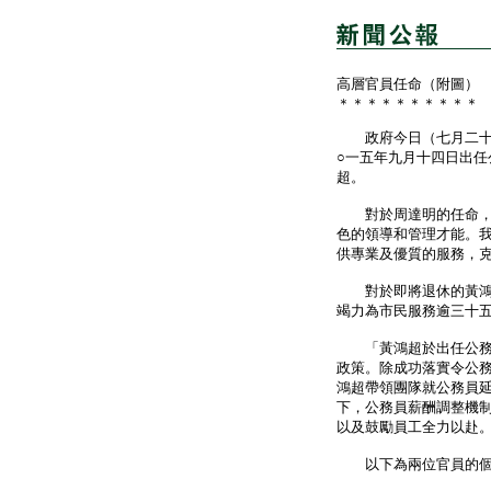
高層官員任命（附圖）
＊＊＊＊＊＊＊＊＊＊
政府今日（七月二十一
○一五年九月十四日出
超。
對於周達明的任命，公
色的領導和管理才能。
供專業及優質的服務，
對於即將退休的黃鴻超
竭力為市民服務逾三十
「黃鴻超於出任公務員
政策。除成功落實令公
鴻超帶領團隊就公務員
下，公務員薪酬調整機
以及鼓勵員工全力以赴
以下為兩位官員的個