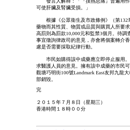
發言人解釋：「『撲熱息痛』普遍用作
可使肝臟及腎臟受損。」
根據《公眾衞生及市政條例》（第132章
藥物而其性質、物質或品質與購買人所要求
高罰則為罰款10,000元和監禁3個月。待
事宜徵詢律政司的意見，亦會將個案轉介香
慮是否需要採取紀律行動。
巿民如購得該中成藥應立即停止服用。
求醫護人員的意見。擁有該中成藥的市民可
觀塘巧明街100號Landmark East友邦
部銷毀。
完
２０１５年７月８日（星期三）
香港時間１８時００分