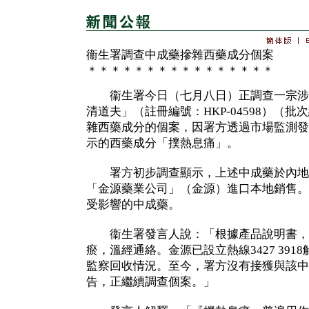
衞生署調查中成藥摻雜西藥成分個案
＊＊＊＊＊＊＊＊＊＊＊＊＊＊＊＊
衞生署今日（七月八日）正調查一宗涉
清道夫」（註冊編號：HKP-04598）（批
雜西藥成分的個案，因署方透過市場監測發
示的西藥成分「撲熱息痛」。
署方初步調查顯示，上述中成藥於內地
「金源藥業公司」（金源）進口本地銷售。
受影響的中成藥。
衞生署發言人說：「根據產品說明書，
瘀，溫經通絡。金源已設立熱線3427 39
監察回收情況。至今，署方沒有接獲與該中
告，正繼續調查個案。」