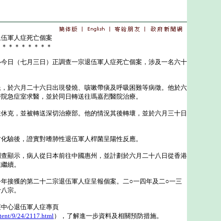
退伍軍人症死亡個案
＊＊＊＊＊＊＊＊＊
日（七月三日）正調查一宗退伍軍人症死亡個案，涉及一名六十
於六月二十六日出現發燒、咳嗽帶痰及呼吸困難等病徵。他於六
醫院急症室求醫，並於同日轉送往瑪嘉烈醫院治療。
克，並被轉送深切治療部。他的情況其後轉壞，並於六月三十日
驗後，證實對嗜肺性退伍軍人桿菌呈陽性反應。
顯示，病人從日本前往中國惠州，並計劃於六月二十八日從香港
在繼續。
接獲的第二十二宗退伍軍人症呈報個案。二○一四年及二○一三
十八宗。
中心退伍軍人症專頁
tent/9/24/2117.html
），了解進一步資料及相關預防措施。