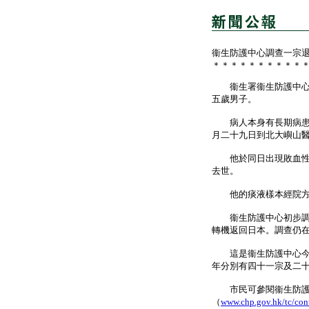
衞生防護中心調查一宗
＊＊＊＊＊＊＊＊＊＊
衞生署衞生防護中心今
五歲男子。
病人本身有長期病患，
月二十九日到北大嶼山
他於同日出現敗血性休
去世。
他的痰液樣本經院方化
衞生防護中心初步調查
轉機返回日本。調查仍
這是衞生防護中心今年
年分別有四十一宗及二
市民可參閱衞生防護
（
www.chp.gov.hk/tc/con