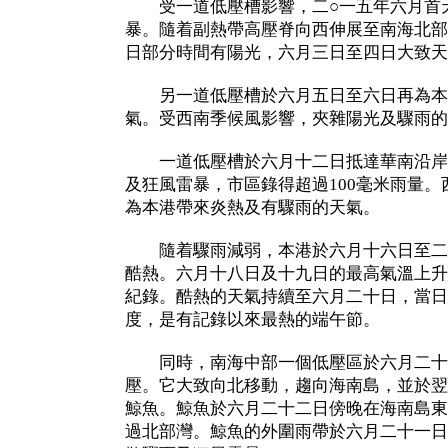
受一道低壓槽影響，二○一五年六月首
暴。隨着副熱帶高壓脊向西伸展至南海北部
日部分時間有陽光，六月三日至四日大致天
另一道低壓槽於六月五日至六日再為本
氣。受西南季候風影響，夾雜陽光及驟雨的
一道低壓槽於六月十二日抵達華南沿岸
及狂風雷暴，市區錄得超過100毫米雨量
為本港帶來炎熱及有驟雨的天氣。
隨着驟雨減弱，本港於六月十六日至二
酷熱。六月十八日及十九日的最高氣溫上升至
紀錄。酷熱的天氣持續至六月二十日，當日錄
度，是有記錄以來最熱的端午節。
同時，南海中部一個低壓區於六月二十
壓。它大致向北移動，趨向海南島，並於翌
鯨魚。鯨魚於六月二十二日傍晚在海南島東
過北部灣。鯨魚的外圍雨帶於六月二十一日