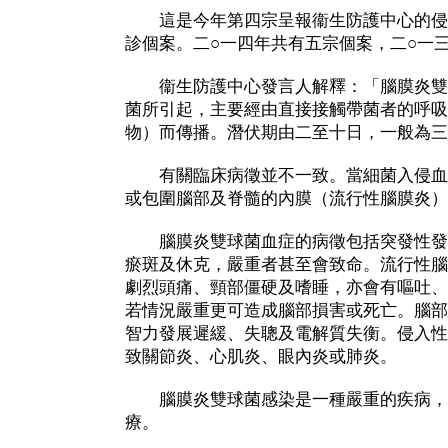
這是今年第四宗呈報衞生防護中心的侵
診個案。二○一四年共有五宗個案，二○一
衞生防護中心發言人解釋：「腦膜炎雙
菌所引起，主要經由直接接觸帶菌者的呼吸
物）而傳播。潛伏期由二至十日，一般為三
有關臨床病徵並不一致。當細菌入侵血
或包圍腦部及脊髓的內膜（流行性腦膜炎）
腦膜炎雙球菌血症的病徵包括突發性發
瘀斑及休克，嚴重者甚至會致命。流行性腦
劇烈頭痛、頸部僵硬及嗜睡，亦會有嘔吐、
若情況嚴重更可造成腦部損害或死亡。腦部
智力發展遲緩、失聰及電解質失衡。侵入性
致關節炎、心肌炎、眼內炎或肺炎。
腦膜炎雙球菌感染是一種嚴重的疾病，
療。