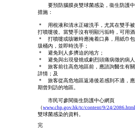
要預防腦膜炎雙球菌感染，衞生防護中
措施：
＊ 用梘液和清水正確洗手，尤其在雙手被
打噴嚏後。當雙手沒有明顯污垢時，可用酒
＊ 打噴嚏或咳嗽時應掩着口鼻，用紙巾包
圾桶內，並即時洗手；
＊ 避免到人多擠迫的地方；
＊ 避免與出現發燒或劇烈頭痛病徵的病人
＊ 旅客前往高危地區前，應諮詢醫生有關
詳情；及
＊ 旅客從高危地區返港後若感到不適，應
期曾到訪的地區。
市民可參閱衞生防護中心網頁
（
www.chp.gov.hk/tc/content/9/24/2086.htm
雙球菌感染的資料。
完