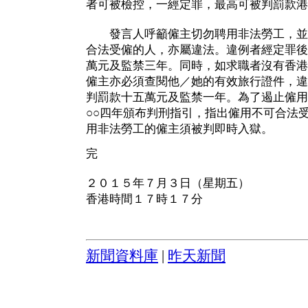
者可被檢控，一經定罪，最高可被判罰款港
發言人呼籲僱主切勿聘用非法勞工，並
合法受僱的人，亦屬違法。違例者經定罪後
萬元及監禁三年。同時，如求職者沒有香港
僱主亦必須查閱他／她的有效旅行證件，違
判罰款十五萬元及監禁一年。為了遏止僱用
○○四年頒布判刑指引，指出僱用不可合法
用非法勞工的僱主須被判即時入獄。
完
２０１５年７月３日（星期五）
香港時間１７時１７分
新聞資料庫
|
昨天新聞