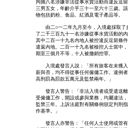
拘捕八名涉嫌非法從事水貨活動而違反逗留
三男五女，年齡介乎三十一至六十三歲。該
物包括奶粉、食品、紅酒及電子產品等。
由二○一二年九月至今，入境處採取了多
了二千三百九十一名涉嫌從事水貨活動的內
其中二百一十九名內地人被控違反逗留條件
遣返內地。二百一十九名被檢控人士當中，
期至三個月不等，十人被撤銷控罪。
入境處發言人說：「所有旅客在未獲入
薪與否，均不得從事任何僱傭工作。違例者
高刑罰為罰款五萬元及監禁兩年。」
發言人警告：「非法入境者或受遣送離
受僱傭工作，開設或參與業務，均屬違法，
監禁三年。上訴法庭對有關條例頒定判刑指
作基準。」
發言人亦警告：「任何人士使用或管有