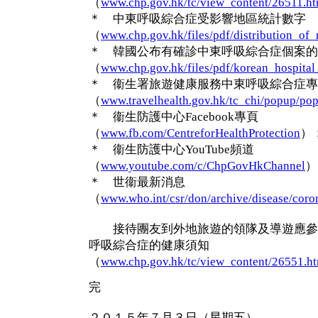
（
www.chp.gov.hk/tc/view_content/26511.ht
＊ 中東呼吸綜合症受影響地區統計數字
（
www.chp.gov.hk/files/pdf/distribution_of
＊ 韓國公布有確診中東呼吸綜合症個案的
（
www.chp.gov.hk/files/pdf/korean_hospital_
＊ 衞生署旅遊健康服務中東呼吸綜合症專
（
www.travelhealth.gov.hk/tc_chi/popup/po
＊ 衞生防護中心Facebook專頁
（
www.fb.com/CentreforHealthProtection
）
＊ 衞生防護中心YouTube頻道
（
www.youtube.com/c/ChpGovHkChannel
）
＊ 世衞最新消息
（
www.who.int/csr/don/archive/disease/coro
接待團友到外地旅遊的領隊及導遊應參
呼吸綜合症的健康須知
（
www.chp.gov.hk/tc/view_content/26551.h
完
２０１５年７月３日（星期五）