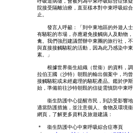
呼吸道病徵，會被列為中東呼吸綜合症懷疑
院接受隔離治療，直至樣本對中東呼吸綜合
止。
發言人呼籲：「到中東地區的外遊人士
有駱駝的市場，亦應避免接觸病人及動物，
禽。我們強烈建議營辦中東團的旅行社，不
與直接接觸駱駝的活動，因為此乃感染中東
素。」
根據世界衞生組織（世衞）的資料，調
拉伯王國（沙特）朝覲的輸出個案中，均曾
接觸駱駝或未經處理的駱駝產品。鑑於伊斯
始，準備前往沙特朝覲的信徒需慎防中東呼
衞生防護中心提醒市民，到訪受影響地
適當防護措施，並注意個人、食物及環境衞
網頁，了解更多資料及旅遊建議：
＊ 衞生防護中心中東呼吸綜合症專頁