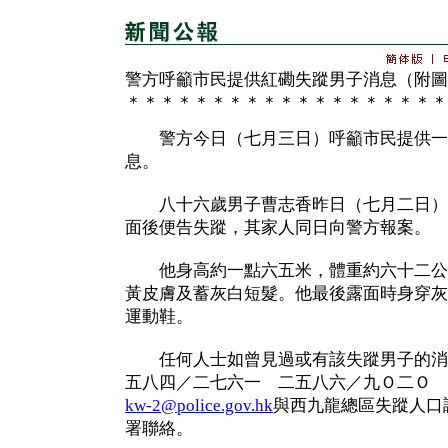
警方呼籲市民提供紅磡失蹤男子消息（附圖
＊＊＊＊＊＊＊＊＊＊＊＊＊＊＊＊＊＊＊
警方今日（七月三日）呼籲市民提供一
息。
八十六歲男子曹志香昨日（七月二日）
面後便告失蹤，其家人同日向警方報案。
他身高約一點六五米，體重約六十二公
黃皮膚及蓄灰白短髮。他最後露面時身穿灰
運動鞋。
任何人士如曾見過或有該失蹤男子的消
五八四／二七六一 二五八六／九Ｏ二Ｏ 
kw-2@police.gov.hk
與西九龍總區失蹤人口
署聯絡。