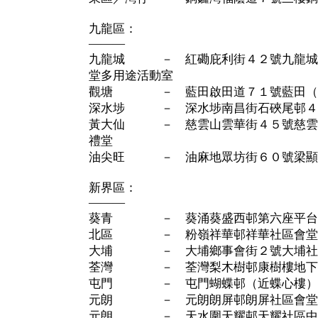
九龍區：
———
九龍城 － 紅磡庇利街４２號九龍城
堂多用途活動室
觀塘 － 藍田啟田道７１號藍田（
深水埗 － 深水埗南昌街石硤尾邨４
黃大仙 － 慈雲山雲華街４５號慈雲
禮堂
油尖旺 － 油麻地眾坊街６０號梁顯
新界區：
———
葵青 － 葵涌葵盛西邨第六座平台
北區 － 粉嶺祥華邨祥華社區會堂
大埔 － 大埔鄉事會街２號大埔社
荃灣 － 荃灣梨木樹邨康樹樓地下
屯門 － 屯門蝴蝶邨（近蝶心樓）
元朗 － 元朗朗屏邨朗屏社區會堂
元朗 － 天水圍天耀邨天耀社區中