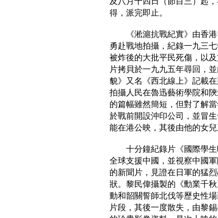
及八月十四日（節目三）起，
得，派完即止。
《淞滬抗戰紀實》由香港電
勇赴戰地拍攝，紀錄一九三七
被炸後的大批平民死傷，以及
片拷貝於一九九五年尋回，並
貌》又名《西北線上》記載在
拍攝人民在魯迅藝術學院和陝
的篇幅雖然簡短，但對了解當
於戰前開設沖印公司，並冒生
能在港公映，其後由他的女兒
十分鐘紀錄片《國際學生呼
全球支援中國，並視察中國軍
的新聞片，見證在日軍的猛烈
狀。黎民偉攝製的《勳業千秋
動和韶關誓師北伐等歷史性場
片段，其後一度散失，由黎錫