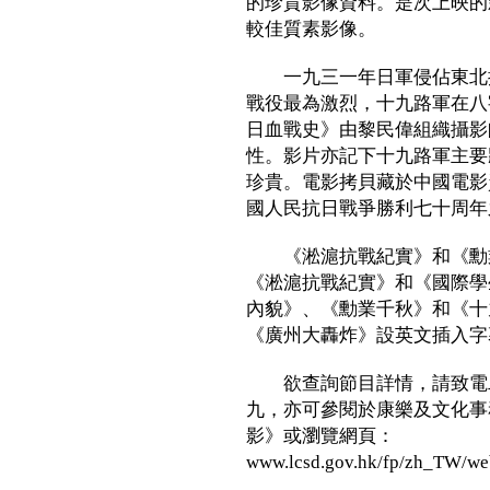
的珍貴影像資料。是次上映的
較佳質素影像。
一九三一年日軍侵佔東北揭
戰役最為激烈，十九路軍在八
日血戰史》由黎民偉組織攝影
性。影片亦記下十九路軍主要
珍貴。電影拷貝藏於中國電影
國人民抗日戰爭勝利七十周年
《淞滬抗戰紀實》和《勳業
《淞滬抗戰紀實》和《國際學
內貌》、《勳業千秋》和《十
《廣州大轟炸》設英文插入字
欲查詢節目詳情，請致電二
九，亦可參閱於康樂及文化事
影》或瀏覽網頁：
www.lcsd.gov.hk/fp/zh_TW/we