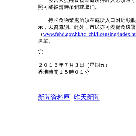
發言人提醒食物業處所持牌人必須遵守
照可能被暫時吊銷或取消。
持牌食物業處所須在處所入口附近顯眼
示，以資識別。此外，市民亦可瀏覽食環署
（
www.fehd.gov.hk/tc_chi/licensing/index.h
名單。
完
２０１５年７月３日（星期五）
香港時間１５時０１分
新聞資料庫
|
昨天新聞