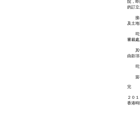
院，即
的訂立
接着
及土地
司法
審裁處
其中
由款項
司法
當有
完
２０１
香港時