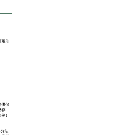
訂規則
提供保
儲存
法例）
部分法