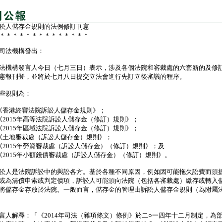
訟人儲存金規則的法例修訂刊憲
＊＊＊＊＊＊＊＊＊＊＊＊＊＊
司法機構發出：
機構發言人今日（七月三日）表示，涉及各個法院和審裁處的六套新的及修
憲報刊登，並將於七月八日提交立法會進行先訂立後審議的程序。
規則為：
《香港終審法院訴訟人儲存金規則》；
《2015年高等法院訴訟人儲存金（修訂）規則》；
《2015年區域法院訴訟人儲存金（修訂）規則》；
《土地審裁處（訴訟人儲存金）規則》；
《2015年勞資審裁處（訴訟人儲存金）（修訂）規則》；及
《2015年小額錢債審裁處（訴訟人儲存金）（修訂）規則》。
人是法院訴訟中的與訟各方。基於各種不同原因，例如因可能拖欠訟費而須
或為清償申索或判定債項，訴訟人可能須向法院（包括各審裁處）繳存或轉入
將儲存金存放於法院。一般而言，儲存金的管理由訴訟人儲存金規則（為附屬
解釋：「《2014年司法（雜項條文）條例》於二○一四年十二月制定，為