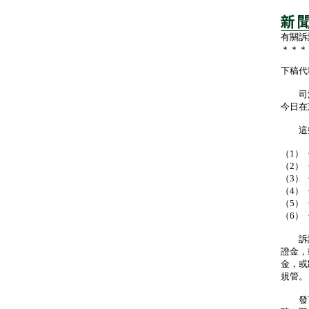
有關訴
＊＊＊
下稿代
司法
今日在
這些
（1）
（2）
（3）
（4）
（5）
（6）
訴訟
證金，
金，或
規管。
發言人