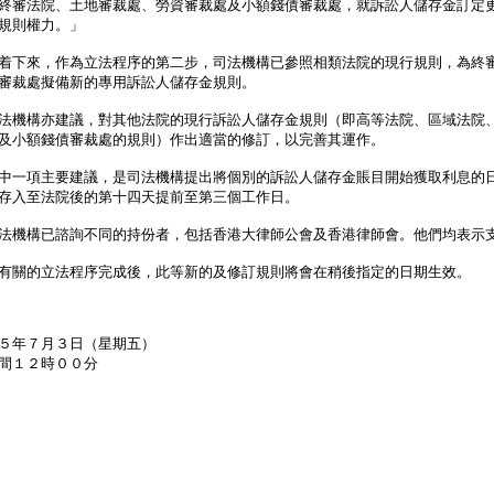
終審法院、土地審裁處、勞資審裁處及小額錢債審裁處，就訴訟人儲存金訂定
規則權力。」
下來，作為立法程序的第二步，司法機構已參照相類法院的現行規則，為終
審裁處擬備新的專用訴訟人儲存金規則。
機構亦建議，對其他法院的現行訴訟人儲存金規則（即高等法院、區域法院
及小額錢債審裁處的規則）作出適當的修訂，以完善其運作。
一項主要建議，是司法機構提出將個別的訴訟人儲存金賬目開始獲取利息的
存入至法院後的第十四天提前至第三個工作日。
機構已諮詢不同的持份者，包括香港大律師公會及香港律師會。他們均表示
關的立法程序完成後，此等新的及修訂規則將會在稍後指定的日期生效。
５年７月３日（星期五）
間１２時００分