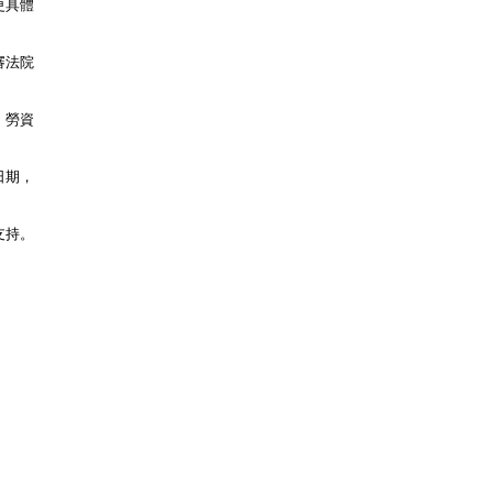
更具體
審法院
、勞資
日期，
支持。