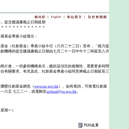
務」提交建議書截止日期延期
＊＊＊＊＊＊＊＊＊＊＊＊＊
發展基金專責小組發出：
金（社創基金）專責小組今日（六月二十二日）宣布，「能力提
協創機構的提交建議書截止日期由七月二十一日中午十二時延至八月
介會，一些參與機構表示，鑑於該項目的複雜性，需要更多時間
符合有關要求。有見及此，社創基金專責小組同意將截止日期延長三
瀏覽社創基金網頁（
www.sie.gov.hk
）。如有查詢，可致電社創基
一六五 七三二一，或電郵至
siefund@eu.gov.hk
。
（星期一）