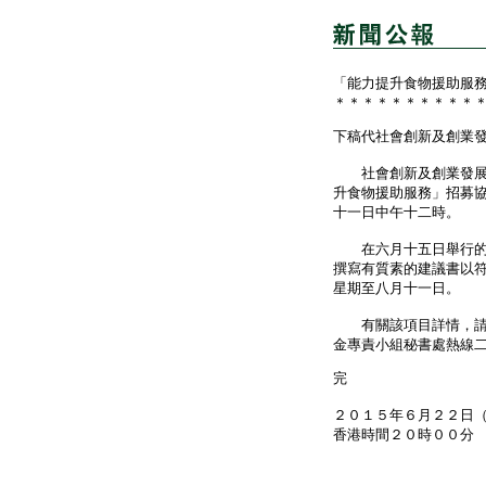
「能力提升食物援助服
＊＊＊＊＊＊＊＊＊＊
下稿代社會創新及創業
社會創新及創業發展基
升食物援助服務」招募
十一日中午十二時。
在六月十五日舉行的簡
撰寫有質素的建議書以
星期至八月十一日。
有關該項目詳情，請
金專責小組秘書處熱線二
完
２０１５年６月２２日
香港時間２０時００分