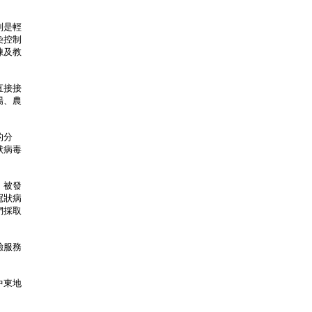
別是輕
染控制
練及教
直接接
場、農
的分
狀病毒
。被發
冠狀病
們採取
驗服務
中東地