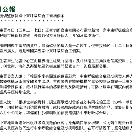
密切監察韓國中東呼吸綜合症新增個案
＊＊＊＊＊＊＊＊＊＊＊＊＊＊＊＊＊
署今日（五月二十七日）正密切監察由韓國公布當地新增一宗中東呼吸綜合
呼籲市民保持警覺，外遊時保持良好個人、食物及環境衞生。
韓國衞生當局的資料，最新確診的病人是一名醫生，他曾接觸於五月二十日
歲男病人。這是韓國第五宗中東呼吸綜合症個案。
署衞生防護中心正向世界衞生組織（世衞）及相關衞生當局跟進個案資料，
，與世衞、海外及鄰近地區的衞生部門緊密合作，監察最新發展。
署發言人說：「韓國多宗有關連的個案顯示，中東呼吸綜合症冠狀病毒人傳
醫療機構及密切接觸者中出現。世衞警告在醫療機構的感染控制及防範一旦失
量繼發性個案。嚴格執行基本的感染控制及防範措施，可防止病毒在醫院內傳
護業界應特別注意。」
人說：「根據世衞的資料，調查顯示近期曾前往沙特阿拉伯王國（沙特）朝
中，均曾於當地到訪醫療機構，或接觸駱駝或未經處理的駱駝產品。鑑於伊斯
六月中旬開始，準備前往沙特朝覲的信徒需慎防中東呼吸綜合症。」
東地區返港並出現呼吸道病徵的旅客，應佩戴口罩及求醫，並向醫生報告旅
護人員應為他們進行中東呼吸綜合症冠狀病毒測試。在可行情況下，應化驗病