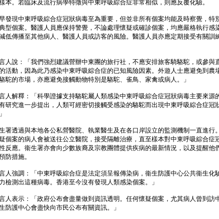
樣本。若臨床及流行病學特徵與中東呼吸綜合症非常相似，則應反覆化驗。
發現中東呼吸綜合症冠狀病毒至為重要，但並非所有個案均能及時察覺，特
典型個案。醫護人員應保持警覺，不論處理懷疑或確診個案，均應嚴格執行感
減低傳播至其他病人、醫護人員或訪客的風險。醫護人員亦應定期接受有關訓
人說：「我們強烈建議營辦中東團的旅行社，不應安排旅客騎駱駝，或參與
的活動，因為此乃感染中東呼吸綜合症的已知風險因素。外遊人士應避免到農
駱駝的市場，亦應避免接觸動物特別是駱駝、雀鳥、家禽或病人。」
人解釋：「科學證據支持駱駝屬人類感染中東呼吸綜合症冠狀病毒主要來源
有研究進一步提出，人類可經密切接觸受感染的駱駝而出現中東呼吸綜合症冠
」
署透過與本地各公私營醫院、執業醫生及在各口岸設立的監測機制一直進行
疑個案的病人會被送往公立醫院，接受隔離治療，直至樣本對中東呼吸綜合症
性反應。衞生署亦會向少數族裔及宗教團體提供疾病的最新情況，以及提醒他
預防措施。
人強調：「中東呼吸綜合症是法定須呈報傳染病，衞生防護中心公共衞生化
力檢測出這種病毒。香港至今沒有發現人類感染個案。」
人表示：「政府公布會盡量做到資訊透明。任何懷疑個案，尤其病人曾到訪
生防護中心會盡快向市民公布有關資訊。」