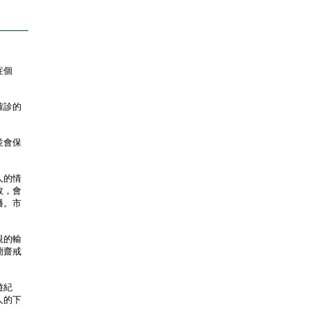
症個
確診的
並會保
人的情
效，會
播。市
覲的輸
蘭齋戒
遊紀
人的下