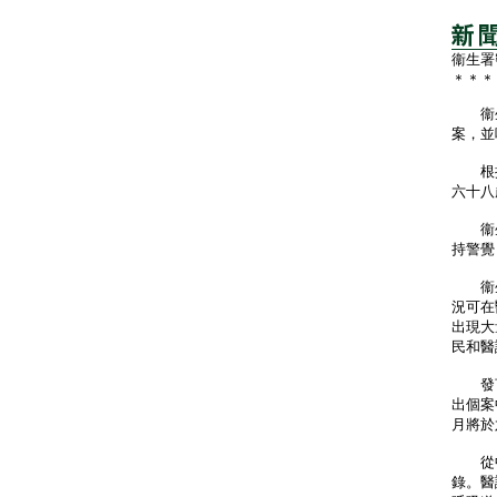
衞生署
＊＊＊
衞生
案，並
根據
六十八
衞生
持警覺
衞生
況可在
出現大
民和醫
發言
出個案
月將於
從中
錄。醫