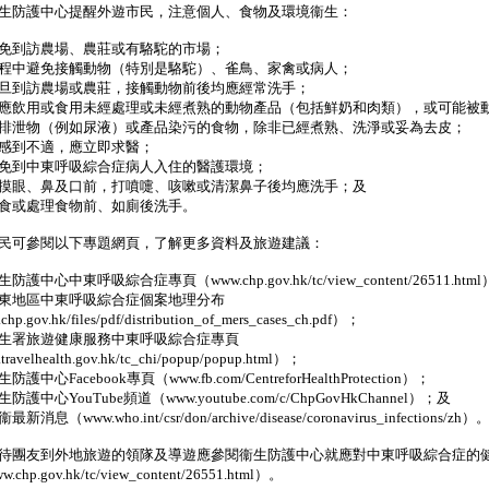
防護中心提醒外遊市民，注意個人、食物及環境衞生：
免到訪農場、農莊或有駱駝的市場；
程中避免接觸動物（特別是駱駝）、雀鳥、家禽或病人；
旦到訪農場或農莊，接觸動物前後均應經常洗手；
應飲用或食用未經處理或未經煮熟的動物產品（包括鮮奶和肉類），或可能被
排泄物（例如尿液）或產品染污的食物，除非已經煮熟、洗淨或妥為去皮；
感到不適，應立即求醫；
免到中東呼吸綜合症病人入住的醫護環境；
摸眼、鼻及口前，打噴嚏、咳嗽或清潔鼻子後均應洗手；及
食或處理食物前、如廁後洗手。
可參閱以下專題網頁，了解更多資料及旅遊建議：
防護中心中東呼吸綜合症專頁（www.chp.gov.hk/tc/view_content/26511.htm
東地區中東呼吸綜合症個案地理分布
hp.gov.hk/files/pdf/distribution_of_mers_cases_ch.pdf）；
生署旅遊健康服務中東呼吸綜合症專頁
ravelhealth.gov.hk/tc_chi/popup/popup.html）；
護中心Facebook專頁（www.fb.com/CentreforHealthProtection）；
防護中心YouTube頻道（www.youtube.com/c/ChpGovHkChannel）；及
消息（www.who.int/csr/don/archive/disease/coronavirus_infections/zh）
團友到外地旅遊的領隊及導遊應參閱衞生防護中心就應對中東呼吸綜合症的
chp.gov.hk/tc/view_content/26551.html）。