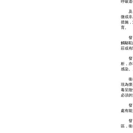
呼吸道
及早
微或非
措施，
育。
發言
觸駱駝
莊或有
發言
析，亦
感染。
衞生
現為懷
毒呈陰
必須的
發言
處有能
發言
區，衞