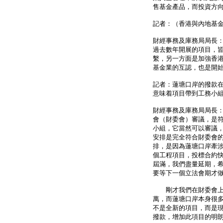
售基金產品，而投資方
記者：（香港與內地基
財經事務及庫務局局長
過去數年開展的項目，
繫，另一方面是加強香
基金業的互認，也是開
記者：蓮塘口岸的撥款
意味着項目帶到工務小
財經事務及庫務局局長
會（財委會）審議，是
小組，它當然可以審議
安排是完全符合財委會
排，是因為蓮塘口岸牽
個工程項目，投標合約
屆滿，我們盡量延期，
要等下一個立法會期才
剛才我們在財委會上，
萬，而蓮塘口岸本身很
不是全新的項目，而是
撥款，增加此項目的明