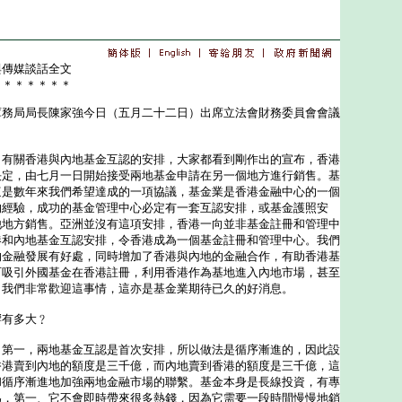
與傳媒談話全文
＊＊＊＊＊＊＊
局局長陳家強今日（五月二十二日）出席立法會財務委員會會議
：
：有關香港與內地基金互認的安排，大家都看到剛作出的宣布，香港
決定，由七月一日開始接受兩地基金申請在另一個地方進行銷售。基
這是數年來我們希望達成的一項協議，基金業是香港金融中心的一個
的經驗，成功的基金管理中心必定有一套互認安排，或基金護照安
他地方銷售。亞洲並沒有這項安排，香港一向並非基金註冊和管理中
港和內地基金互認安排，令香港成為一個基金註冊和管理中心。我們
的金融發展有好處，同時增加了香港與內地的金融合作，有助香港基
可吸引外國基金在香港註冊，利用香港作為基地進入內地市場，甚至
，我們非常歡迎這事情，這亦是基金業期待已久的好消息。
響有多大﹖
：第一，兩地基金互認是首次安排，所以做法是循序漸進的，因此設
香港賣到內地的額度是三千億，而內地賣到香港的額度是三千億，這
和循序漸進地加強兩地金融市場的聯繫。基金本身是長線投資，有專
為，第一、它不會即時帶來很多熱錢，因為它需要一段時間慢慢地銷