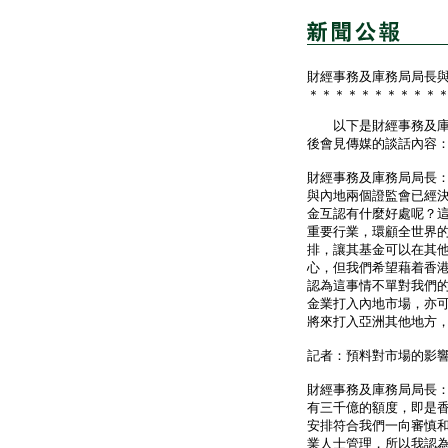
財經事務及庫務局局長
＊＊＊＊＊＊＊＊＊＊
以下是財經事務及庫務
後會見傳媒的談話內容
財經事務及庫務局局長
與內地兩個證監會已經
金互認有什麼好處呢？
重要行業，環顧全世界
排，讓其基金可以在其
心，但我們希望藉着香
認為這事情不單對我們
金業打入內地市場，亦
將來打入亞洲其他地方
記者：預料對市場的影
財經事務及庫務局局長
有三千億的額度，即是
安排符合我們一向審慎
業人士管理，所以我認