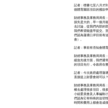
記者：標書七至八月才
德體育園區項目的撥款
財經事務及庫務局局長
損失是大的，早一個月
去討論，從我們內部的
我們希望能盡早提交。
們認為蓮塘口岸目前有
會）。
記者：事前有否知會體
財經事務及庫務局局長
緩急先後方面，我們通
的項目先行，令政府在
記者：今次政府處理蓮
直接提上財委會就可以
財經事務及庫務局局長
權去處理很多項目，很
小組委員會及人事編制
們認為它有特殊的迫切
時間和費用上都會造成