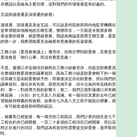
向亦應該以長線為主要目標，這對我們的市場發展是有好處的。
金互認與滬港通及深港通的效應）
：滬港通、深港通及基金互認，可以說是特區政府與內地監管機構在
皆是希望能加強兩地的互聯互通。整體而言，一方面是令股票多聯
港基金業的發展，都是雙線發展。我認為無論是股票互聯互通，還是
始的第一步，我希望能看見金融業有更健康的長遠發展。
在工務小組（委員會會議上）遭否決，但再次帶到財委會，其實是否
組委員會是「例行公事」而沒有實質意義﹖
：不是。蓮塘口岸這個項目雖然在工務小組被否決，但提交財務委員
符合整個財務委員會的議事規則，因為工務小組是財委會轄下的一個
，但其權力是由財委會賦予的，而最後決定亦在財委會。所以我們的
的議事規則，過往亦有先例，當然先例不多，但今次為何有這樣的安
涉到，第一：對經濟方面的影響大；第二：我們正面對蓮塘口岸有兩
快將屆滿，（分別）於七月及八月屆滿。有一個項目其實於去年已經
希望能維持標書的有效期。如果在七月及八月之前不能批出標書，就
做，有可能造成很長時間的延誤。
秘書長已經提過，每一個月的工程延誤，我們計算的損失是七千
多工程合約亦已經開展，一百二十多億的工程項目已經開展，所以這
現時正在進行的項目，我們認為有急切性需要提交財委會，盡早取得
朗性。