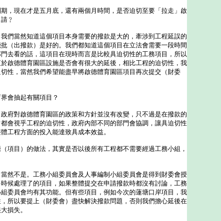
到期，現在才是五月底，還有兩個月時間，是否迫切至要「拉走」啟
申請﹖
：我們當然知道這個項目本身需要的撥款是大的，牽涉到工程延誤的
能批（出撥款）是好的。我們都知道這個項目在立法會需要一段時間
部門去看的話，這項目在現時而言是比較具迫切性的工務項目，所以
至於啟德體育園區設施是否會有很大的延後，相比工程的迫切性，我
迫切性，當然我們希望能盡早將啟德體育園區項目再次提交（財委
育界會抽起有關項目？
：政府對啟德體育園區的政策和方針並沒有改變，只不過是在撥款的
常都會視乎工程的迫切性，政府內部不同的部門會協調，讓具迫切性
整體工程方面的投入能達致具成本效益。
塘（項目）的做法，其實是否以後所有工程都不需要經過工務小組，
？
：當然不是。工務小組委員會及人事編制小組委員會是得到財委會授
多時候處理了的項目，如果整體提交在申請撥款時都沒有討論，工務
小組委員會均有其功能。但有些項目，例如今次的蓮塘口岸項目，我
性，所以要提上（財委會）盡快解決撥款問題，否則我們擔心延後在
很大損失。