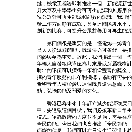
鍵，機電工程署即將推出一個「新能源新世
升大專及中學學生對可再生能源和其應用在
進公眾對可再生能源和能效的認識。我理解
發工作方面頗有成就，甚至達國際級水平，
創新的比賽，可提升公眾對善用可再生能源
第四個很是重要的是「慳電熄一熄青年
是人人從源頭節能，既環保亦可省錢。要推
的參與至為重要。故此，我們推出一個「慳
年輕人自發組織隊伍為其家居或所屬機構計
勝出的隊伍可以獲得一筆相當豐富的獎金，
擇的青年服務的非牟利機構，協助有需要的
希望青年人積極參與這個既具環保意義，又
動，弘揚節能及關愛的文化。
香港已為未來十年訂立減少能源強度四
申，要達致這個目標，我們必須革新日常生
模式。單靠政府的力度並不足夠，需要在座
全民節能。今日我們也會推出「全民節能」
節能的信息，我們可以在日常生活習慣上着