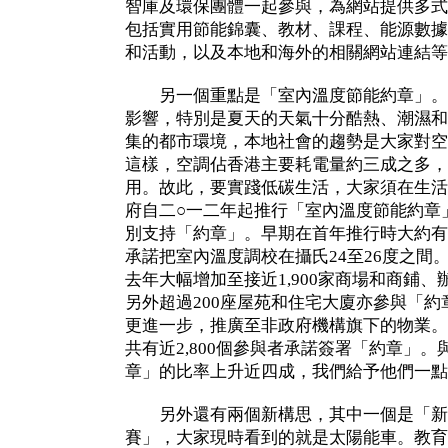
智庫及環保團體一起參與，為網站提供多式
包括實用節能錦囊、教材、課程、能源數據
和活動，以及本地和海外的相關網站連結等
另一個重點是「室內溫度節能約章」。
影響，特別是夏天的天氣十分酷熱、潮濕和
集的都市環境，本地社會的趨勢是大家對空
這樣，空調佔香港主要耗電量約三成之多，
用。故此，要實踐低碳生活，大家須在生活
府自二○一二年起推行「室內溫度節能約章
別支持「約章」。早期在首年推行時大約有
承諾把室內溫度調校在攝氏24至26度之間
去年大幅增加至接近1,900家商場和商鋪
另外超過200座屋苑和住宅大廈亦參與「
更進一步，推廣至非政府機構旗下的物業。
共有近2,800個參與者承諾簽署「約章」
章」的比率上升近四成，我們給予他們一點
另外還有兩個新構思，其中一個是「新
賽」，大家現時看到的就是太陽能車。教育