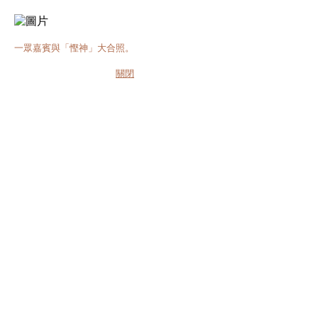
一眾嘉賓與「慳神」大合照。
關閉