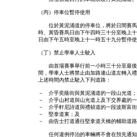
（丙）停車位暫停使用
位於黃泥涌道的停車位，將於日間賽馬
時、黃昏賽馬日由下午四時三十分至晚上十
日由下午五時至晚上十一時五十九分暫停使
（丁）禁止學車人士駛入
由首場賽事舉行前一小時三十分至最後
間，學車人士將禁止由加路連山道左轉入禮
上述時間內禁止駛入下列道路：
－ 介乎奕蔭街與黃泥涌道的一段山光道；
－ 介乎山村道與山光道上及下交界處的一
－ 介乎軒尼詩道與禮頓道的一段波斯富街
－ 堅拿道東；及
－ 由告士打道通往堅拿道天橋的輔助道路
任何違例停泊的車輛將不會在預先通知