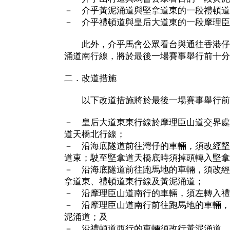
－ 介乎黃泥涌道與堅拿道東的一段禮頓道
－ 介乎禮頓道與皇后大道東的一段摩理臣
此外，介乎馬會公眾看台與通往香港仔
涌道南行線，將於最後一場賽事舉行前十分
二．改道措施
以下改道措施將於最後一場賽事舉行前
－ 皇后大道東東行線於摩理臣山道交界處
道天橋北行線；
－ 沿海底隧道前往灣仔的車輛，須改經堅
道東；駛至堅拿道天橋底時須掉頭轉入堅拿
－ 沿海底隧道前往跑馬地的車輛，須改經
拿道東、禮頓道東行線及黃泥涌道；
－ 沿摩理臣山道南行的車輛，須左轉入禮
－ 沿摩理臣山道南行前往跑馬地的車輛，
泥涌道；及
－ 沿禮頓道西行的車輛須改行黃泥涌道。