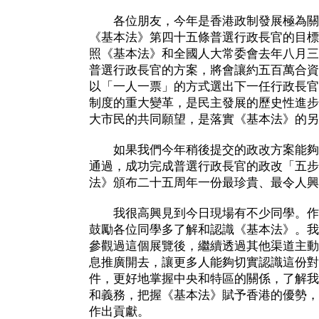
各位朋友，今年是香港政制發展極為關
《基本法》第四十五條普選行政長官的目標
照《基本法》和全國人大常委會去年八月三
普選行政長官的方案，將會讓約五百萬合資
以「一人一票」的方式選出下一任行政長官
制度的重大變革，是民主發展的歷史性進步
大市民的共同願望，是落實《基本法》的另
如果我們今年稍後提交的政改方案能夠
通過，成功完成普選行政長官的政改「五步
法》頒布二十五周年一份最珍貴、最令人興
我很高興見到今日現場有不少同學。作
鼓勵各位同學多了解和認識《基本法》。我
參觀過這個展覽後，繼續透過其他渠道主動
息推廣開去，讓更多人能夠切實認識這份對
件，更好地掌握中央和特區的關係，了解我
和義務，把握《基本法》賦予香港的優勢，
作出貢獻。