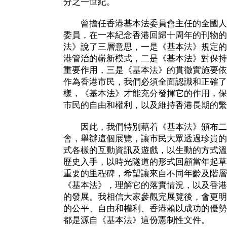
分之一世紀。
曾擔任香港基本法委員會主任的全國人
委員，在一本紀念香港回歸十周年的刊物的
法》說了三層意思，一是《基本法》規定的
港管治的嶄新模式，二是《基本法》對保持
重要作用，三是《基本法》的貫徹實施要依
作為香港市民，我們必須全面認識和正確了
樣，《基本法》才能充分發揮它的作用，保
市民的自由和權利，以及維持香港長期的繁
因此，我們特別藉着《基本法》頒布二
會，舉辦這個展覽，讓市民大眾透過珍貴的
式各樣的互動資訊及遊戲，以生動的方式溫
歷史入手，以時光隧道的形式回顧當年起草
重要的里程碑，希望讓來自不同年齡及階層
《基本法》，理解它的落實情況，以及香港
的發展。我相信大家參觀完展覽後，會更明
的公平、自由和權利、香港賴以成功的優勢
都是源自《基本法》這份憲制性文件。