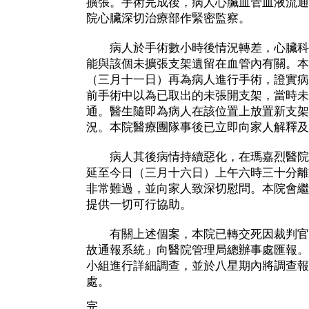
擴張。手術完成後，病人心臟血管血液流通
院心臟深切治療部作緊密監察。
病人於手術數小時後情況轉差，心臟科
能與該個未擴張支架遺留在血管內有關。本
（三月十一日）再為病人進行手術，證實病
前手術中以為已取出的未張開支架，當時未
通。醫生隨即為病人在該位置上放置新支架
況。本院醫療團隊事後已立即向家人解釋及
病人其後病情持續惡化，在瑪嘉烈醫院
延至今日（三月十六日）上午六時三十分離
非常難過，並向家人致深切慰問。本院會繼
提供一切可行協助。
有關上述個案，本院已轉交死因裁判官
故通報系統」向醫院管理局總辦事處匯報。
小組進行詳細調查，並於八星期內將調查報
處。
完