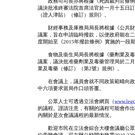
政務司司長亦將根據《死因裁判官條例
議決批准終審法院首席法官於一月十五日訂立
（證人津貼）（修訂）規則》。
財經事務及庫務局局長將根據《公共財
議案，旨在申請臨時撥款，以便政府能在二
度開始至《2015年撥款條例》實施的一段
食物及衞生局局長將根據《藥劑業及毒
議案，議決批准藥劑業及毒藥管理局於二月九
業及毒藥（修訂）（第2號）規例》。
在會議上，議員會就不同政策範疇向政
中六項要求當局作口頭答覆。
公眾人士可透過立法會網頁（
www.legc
的議程。謹請注意，有關的議程可能會作出
內關於是次會議議程的最新情況。
歡迎市民在立法會綜合大樓會議廳公眾