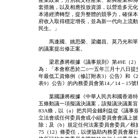
產業政策，分別就支柱產業、新興產業和傳
套措施，以及相應投放資源，以營造多元化
本港經濟轉型，提升整體的競爭力，確保本
府收入取得穩定增長，並為新一代向上流動
民生。」
馬逢國、姚思榮、梁繼昌、莫乃光和單
的議案提出修正案。
梁君彥將根據《議事規則》第49E（2
為：「本會察悉於二○一五年三月十八日提交
年最低工資條例（修訂附表3）公告》和《2
表9）公告》的內務委員會第14／14－15
葉國謙將根據《中華人民共和國香港特
五條動議一項擬議決議案，該擬議決議案旨
83A條，以（a）把共同金錢利益從《議事
立法會或任何委員會或小組委員會會議上披
除；及（b）規定任何法案委員會委員／根
75（12）條委任，以便協助內務委員會履行