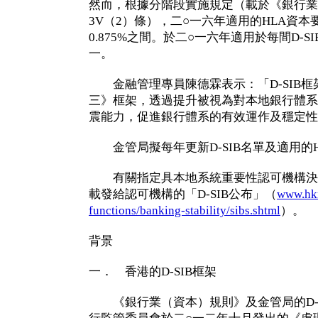
然而，根據分階段實施規定（載於《銀行業
3V（2）條），二○一六年適用的HLA資本要
0.875%之間。於二○一六年適用於每間D-S
一。
金融管理專員陳德霖表示：「D-SIB框
三》框架，透過提升被視為對本地銀行體系
震能力，促進銀行體系的有效運作及穩定性
金管局擬每年更新D-SIB名單及適用的H
有關指定具本地系統重要性認可機構決
載發給認可機構的「D-SIB公布」（
www.hkm
functions/banking-stability/sibs.shtml
）。
背景
一． 香港的D-SIB框架
《銀行業（資本）規則》及金管局的D-S