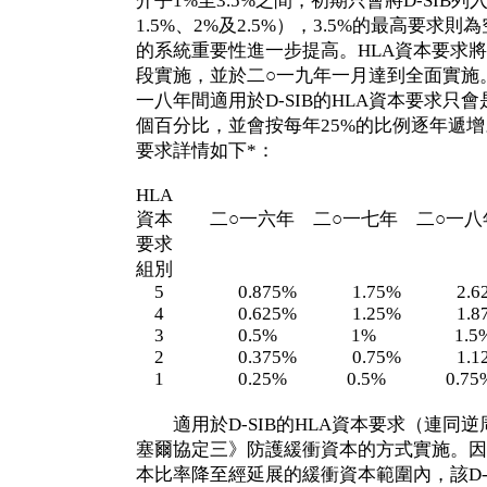
介乎1%至3.5%之間，初期只會將D-SIB
1.5%、2%及2.5%），3.5%的最高要求則
的系統重要性進一步提高。HLA資本要求
段實施，並於二○一九年一月達到全面實施
一八年間適用於D-SIB的HLA資本要求只
個百分比，並會按每年25%的比例逐年遞增
要求詳情如下*：
HLA
資本 二○一六年 二○一七年 二○一八
要求
組別
5 0.875% 1.75% 2.6
4 0.625% 1.25% 1.8
3 0.5% 1% 1.
2 0.375% 0.75% 1.1
1 0.25% 0.5% 0.
適用於D-SIB的HLA資本要求（連同
塞爾協定三》防護緩衝資本的方式實施。因此，
本比率降至經延展的緩衝資本範圍內，該D-