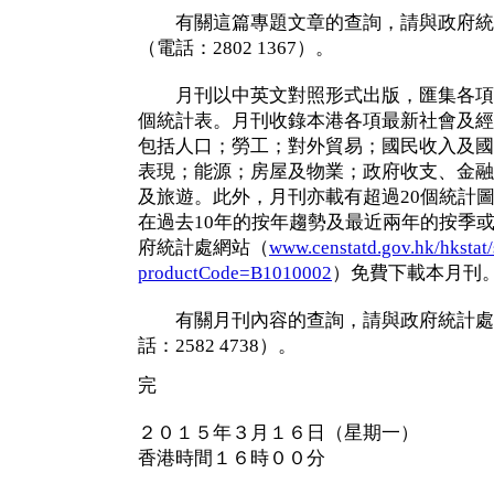
有關這篇專題文章的查詢，請與政府統
（電話：2802 1367）。
月刊以中英文對照形式出版，匯集各項官
個統計表。月刊收錄本港各項最新社會及經
包括人口；勞工；對外貿易；國民收入及國
表現；能源；房屋及物業；政府收支、金融
及旅遊。此外，月刊亦載有超過20個統計
在過去10年的按年趨勢及最近兩年的按季
府統計處網站（
www.censtatd.gov.hk/hkstat/
productCode=B1010002
）免費下載本月刊
有關月刊內容的查詢，請與政府統計處
話：2582 4738）。
完
２０１５年３月１６日（星期一）
香港時間１６時００分