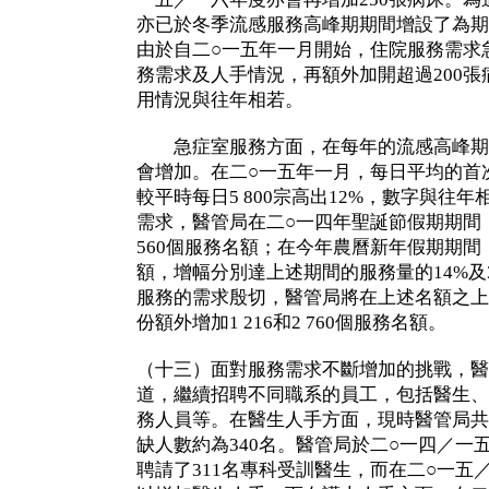
亦已於冬季流感服務高峰期期間增設了為期
由於自二○一五年一月開始，住院服務需求
務需求及人手情況，再額外加開超過200
用情況與往年相若。
急症室服務方面，在每年的流感高峰期
會增加。在二○一五年一月，每日平均的首次
較平時每日5 800宗高出12%，數字與往
需求，醫管局在二○一四年聖誕節假期期間
560個服務名額；在今年農曆新年假期期間，
額，增幅分別達上述期間的服務量的14%及
服務的需求殷切，醫管局將在上述名額之上
份額外增加1 216和2 760個服務名額。
（十三）面對服務需求不斷增加的挑戰，醫
道，繼續招聘不同職系的員工，包括醫生、
務人員等。在醫生人手方面，現時醫管局共有
缺人數約為340名。醫管局於二○一四／一
聘請了311名專科受訓醫生，而在二○一五