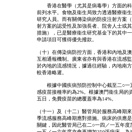
香港在醫學（尤其是病毒學）方面的科
前列水平。食物及衞生局致力透過醫療衞生
研究人員。而有關傳染病的防疫注射方案（
射方案的認受性及加強長者、院舍人士或其
措施），已是醫療衞生研究基金下的其中一
申請項目可獲得優先撥款。
（十）在傳染病防控方面，香港和內地及澳
互相通報機制。廣東省亦有與香港在流感監
於內地的流感情況，據過往經驗，內地南方
較香港略遲。
根據中國疾病預防控制中心截至二○一五
感疫苗接種率約為2%。根據澳門衞生局的
五日，免費疫苗的總覆蓋率為14%。
（十一）及（十二）醫管局於服務高峰期來
季流感服務高峰期應對措施。病床的供應是
關鍵，因此醫管局已在二○一四／一五年度加
一五／一六年度亦會再增加250張病床。