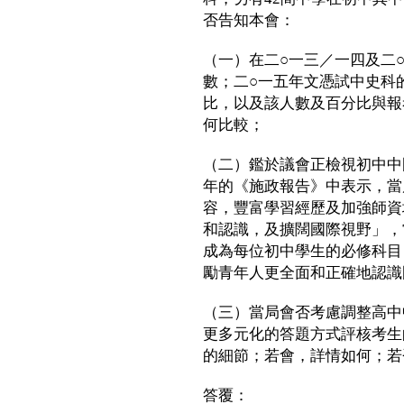
否告知本會：
（一）在二○一三／一四及二
數；二○一五年文憑試中史科
比，以及該人數及百分比與報
何比較；
（二）鑑於議會正檢視初中中
年的《施政報告》中表示，當
容，豐富學習經歷及加強師資
和認識，及擴闊國際視野」，
成為每位初中學生的必修科目
勵青年人更全面和正確地認識
（三）當局會否考慮調整高中
更多元化的答題方式評核考生
的細節；若會，詳情如何；若
答覆：