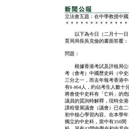
立法會五題：在中學教授中國
＊＊＊＊＊＊＊＊＊＊＊＊＊
以下為今日（二月十一日）
育局局長吳克儉的書面答覆：
問題：
根據香港考試及評核局公布
考（會考）中國歷史科（中史科
三分之一，而去年報考香港中
有6 464人，約佔考生人數
將會使中史科有「亡科」的危
議員的質詢時解釋，現時全港
課程發展議會（議會）已在二
初中核心學習內容。在本學年，
獨立的中史科，當中有350間
科，另有42間中學在初中其