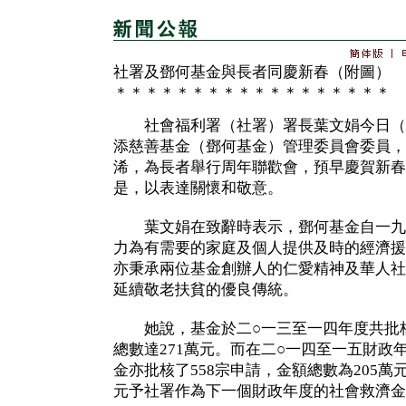
社署及鄧何基金與長者同慶新春（附圖）
＊＊＊＊＊＊＊＊＊＊＊＊＊＊＊＊＊＊
社會福利署（社署）署長葉文娟今日（
添慈善基金（鄧何基金）管理委員會委員，
浠，為長者舉行周年聯歡會，預早慶賀新春
是，以表達關懷和敬意。
葉文娟在致辭時表示，鄧何基金自一九
力為有需要的家庭及個人提供及時的經濟援
亦秉承兩位基金創辦人的仁愛精神及華人社
延續敬老扶貧的優良傳統。
她說，基金於二○一三至一四年度共批核
總數達271萬元。而在二○一四至一五財政
金亦批核了558宗申請，金額總數為205萬
元予社署作為下一個財政年度的社會救濟金