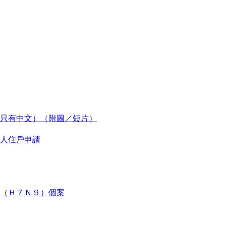
只有中文）（附圖／短片）
人住戶申請
（Ｈ７Ｎ９）個案