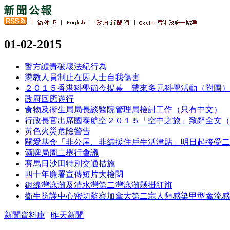
01-02-2015
警方譴責破壞法紀行為
懲教人員制止在囚人士自我傷害
２０１５香港科學節今揭幕 帶來多元科學活動（附圖）
政府回應遊行
食物及衞生局局長談醫院管理局檢討工作（只有中文）
行政長官出席國泰航空２０１５「空中之旅」致辭全文（
黃色火災危險警告
關愛基金「非公屋、非綜援住戶生活津貼」明日起接受二
酒牌局周二舉行會議
賽馬日沙田特別交通措施
四十年廉署宣傳短片大檢閱
銀線灣泳灘及清水灣第二灣泳灘懸掛紅旗
衞生防護中心密切監察加拿大第二宗人類感染甲型禽流感
新聞資料庫
|
昨天新聞