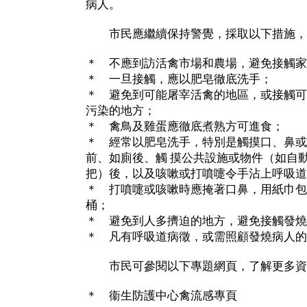
病人。
市民應繼續保持警覺，採取以下措施，
＊ 不應到訪活禽市場和農場，避免接觸家
＊ 一旦接觸，應以肥皂徹底洗手；
＊ 避免到可能屠宰活禽的地區，或接觸可
污染的地方；
＊ 禽鳥及雞蛋應徹底煮熟方可進食；
＊ 經常以肥皂洗手，特別是觸摸口、鼻或
前、如廁後、觸 摸公共設施或物件（如自
把）後，以及咳嗽或打噴嚏令手沾上呼吸道
＊ 打噴嚏或咳嗽時應掩著口鼻，用紙巾包
桶；
＊ 避免到人多擠迫的地方，避免接觸發燒
＊ 凡有呼吸道病徵，或需照顧發燒病人的
市民可參閱以下專題網頁，了解更多資
＊ 衞生防護中心禽流感專頁