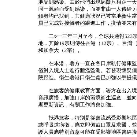
地受到感染。由於他們出現病徵只相距一天
同一源頭而受到感染，而並非由一人傳給另
觸者均已找到，其健康狀況已被當地衞生當
員已完成對接觸者的跟進工作，疫情並未有
二○一三年三月至今，全球共通報523宗
地，其餘19宗則傳往香港（12宗）、台灣
和加拿大（2宗）。
在本港，署方一直在各口岸執行健康監
儀對入境人士進行體溫監測。若發現懷疑個
院跟進。衞生署港口衞生處已加強以手提儀
在旅客的健康教育方面，署方在出入境
資訊廣播，加強口岸的環境衞生巡查，並向
期更新資訊，有關工作將會加強。
抵港旅客，特別是從禽流感受影響地區
或呼吸道病徵，應立即佩戴口罩及求醫，並
護人員應特別留意可能在受影響地區曾經接