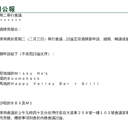
周二舉行會議
＊＊＊＊＊＊
酒牌局發出：
局將於星期二（二月三日）舉行會議，討論五宗酒牌新申請、續期、轉讓或
申請如下（不依照討論次序）：
尼地城的Ｍｉｓｓｙ Ｈｏ'ｓ
環的Ｂｏｏｍｓｈａｃｋ
馬地的Ｈａｐｐｙ Ｖａｌｌｅｙ Ｂａｒ ＋ Ｇｒｉｌｌ
沙咀的ＢＢＸ及Ｍ１
局會議於上午九時四十五分在灣仔皇后大道東２５８號一樓１０２號會議室
民旁聽。機密事項則會於內務會議討論。