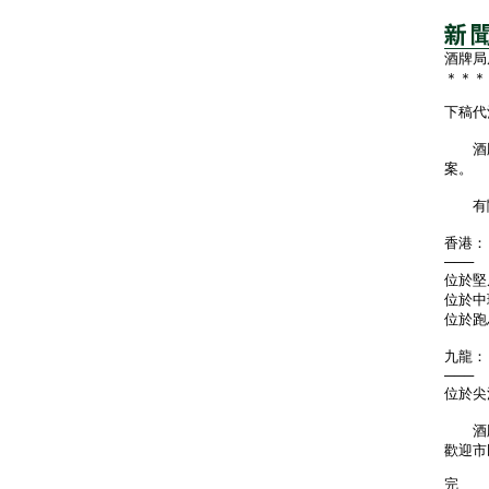
酒牌局
＊＊＊
下稿代
酒牌
案。
有關
香港：
───
位於堅
位於中
位於跑
九龍：
───
位於尖
酒牌
歡迎市
完