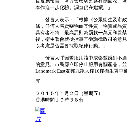
良反應報告。署方會密切監察有關回收。署
本作進一步化驗。調查仍在繼續。」
發言人表示：「根據《公眾衞生及市政條例
條，任何人售賣藥物而其性質、物質或品質
具有者不符，最高罰則為罰款一萬元和監禁
後，衞生署會就檢控事宜徵詢律政司的意見
以考慮是否需要採取紀律行動。」
發言人呼籲曾服用該中成藥並感到不適
的意見。市民應立即停止服用有關產品，並
Landmark East友邦九龍大樓16樓衞生
完
２０１５年１月２日（星期五）
香港時間１９時３８分