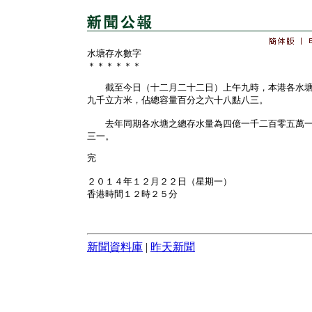
水塘存水數字
＊＊＊＊＊＊
截至今日（十二月二十二日）上午九時，本港各水塘
九千立方米，佔總容量百分之六十八點八三。
去年同期各水塘之總存水量為四億一千二百零五萬一
三一。
完
２０１４年１２月２２日（星期一）
香港時間１２時２５分
新聞資料庫
|
昨天新聞