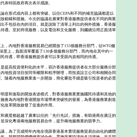
我代表特區政府再次表示感謝。
在形式或內容上都有突破。以往CEPA和不同的補充協議都是以
開放範疇和措施。今次的協議在廣東對香港服務提供者在不同的商業
列出不包括在內的項目。就是說除了清單上列出的例外措施，香港服
民待遇。至於跨境服務，以及電信和文化服務，則繼續沿用正面清單
，內地對香港服務貿易已經開放了153個服務分部門，佔WTO服
；在深度上，負面清單覆蓋了130多個服務分部門，而內地在其中約一
國民待遇，即香港服務提供者可以享受跟內資相同的待遇。
提高投資便利化的水平，容許香港服務提供者在大部分服務分部
跟內地投資項目按同等權限和程序辦理，而投資設立公司和相關合同
理。隨着內地服務業進一步開放，簡化審批手續是吸引投資者的必需
度和進取的開放表述模式，對香港服務業實施國民待遇和其他的
措施會為內地對香港開放市場帶來突破性的發展，為香港服務業創造
深化改革開放啟發了促進的作用。
廣度都超越了廣東以往的「先行先試」措施，有助港商在廣泛的
，並深化粵港兩地服務貿易合作，提升兩地服務業的競爭力。
，為了完成明年內地全境跟香港基本實現服務貿易自由化的總體
來年，我期望我們繼續衷誠合作，貫徹落實協議的各項措施，並共同