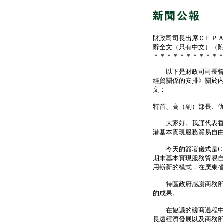
財政司司長出席ＣＥＰ
辭全文（只有中文）（
＊＊＊＊＊＊＊＊＊＊
以下是財政司司長曾俊
經貿關係的安排》關於
文：
特首、高（副）部長、
大家好。我謹代表香港
港基本實現服務貿易自
今天的簽署儀式是CE
期末基本實現服務貿易
用嶄新的模式，在廣東
特區政府感謝商務部和
的成果。
在協議的磋商過程中，
長遠經濟發展以及商務