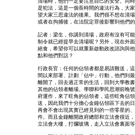
清場時，他們一定要注意自己的安全。同時
是犯法，這是一個長時間的違法行為，大家
望大家三思違法的後果。我們很不想在清場
或者在拘捕後，在法院定罪後影響到他們的
記者：梁生，你講到清場，政府有沒有可能
制令就已經提早去清場呢？另外，現在外面
絕食，希望你可以就重新啟動政改諮詢與他
點和他們對話？
行政長官：任何的佔領者都是易請難送，這
間以來部署、計劃「佔中」行動，他們到最
離開了，回去過正常的生活，回到大學教書
其他的佔領者離場。學聯和學民思潮前晚號
府運作，來了旺角的佔領者，這些旺角佔領
送，因此我們十分擔心金鐘佔領區下去的日
再會不會出現其實已經見到的一些零星的、
件。而且金鐘離開政府總部和立法會很近，
立法會大樓，打爛玻璃，走入立法會裏面等