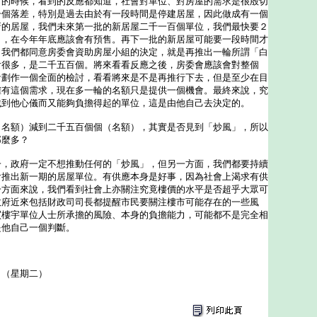
出的時候，看到的反應都知道，社會對單位、對房屋的需求是很殷切
一個落差，特別是過去由於有一段時間是停建居屋，因此做成有一個
新的居屋，我們未來第一批的新居屋二千一百個單位，我們最快要２
出，在今年年底應該會有預售。再下一批的新居屋可能要一段時間才
，我們都同意房委會資助房屋小組的決定，就是再推出一輪所謂「白
會很多，是二千五百個。將來看看反應之後，房委會應該會對整個
計劃作一個全面的檢討，看看將來是不是再推行下去，但是至少在目
確有這個需求，現在多一輪的名額只是提供一個機會。最終來說，究
找到他心儀而又能夠負擔得起的單位，這是由他自己去決定的。
（名額）減到二千五百個個（名額），其實是否見到「炒風」，所以
那麼多？
一，政府一定不想推動任何的「炒風」，但另一方面，我們都要持續
會推出新一期的居屋單位。有供應本身是好事，因為社會上渴求有供
一方面來說，我們看到社會上亦關注究竟樓價的水平是否超乎大眾可
政府近來包括財政司司長都提醒市民要關注樓市可能存在的一些風
買樓宇單位人士所承擔的風險、本身的負擔能力，可能都不是完全相
是他自己一個判斷。
日（星期二）