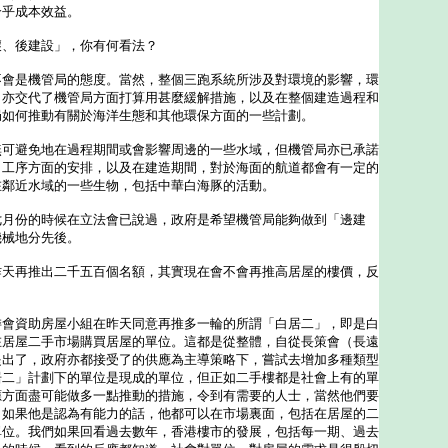
合乎成本效益。
壞、後建設」，你有何看法？
不會是機管局的態度。當然，整個三跑系統所涉及對環境的影響，環
，亦交代了機管局方面打算用甚麼緩解措施，以及在整個建造過程和
局如何推動有關於海洋生態和其他環保方面的一些計劃。
避免地在過程期間或會影響周邊的一些水域，但機管局亦已承諾
、工序方面的安排，以及在建造期間，對於海面的航道都會有一定的
在鄰近水域的一些生物，包括中華白海豚的活動。
份的時候在立法會已說過，政府是希望機管局能夠做到「邊建
機械地分先後。
昨天再推出二千五百個名額，其實現在會不會再推高居屋的樓價，反
？
委會資助房屋小組在昨天同意再推多一輪的所謂「白居二」，即是白
在居屋二手市場購買居屋的單位。這都是從整體，自從長策會（長遠
提出了，政府亦都接受了的供應為主導策略下，嘗試去增加多種類型
居二」計劃下的單位是現成的單位，但正如二手樓都是社會上有的單
應方面盡可能做多一點推動的措施，令到有需要的人士，當然他們要
。如果他是認為有能力的話，他都可以在市場裏面，包括在居屋的二
單位。我們如果回看過去數年，香港樓市的發展，包括每一期、過去