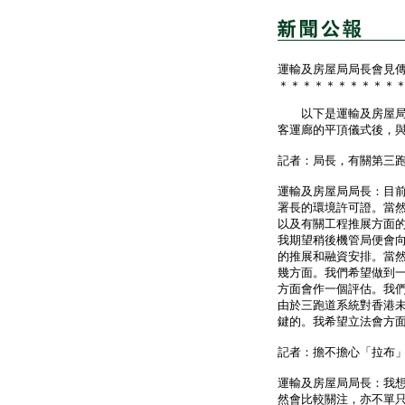
運輸及房屋局局長會見
＊＊＊＊＊＊＊＊＊＊
以下是運輸及房屋局局
客運廊的平頂儀式後，
記者：局長，有關第三
運輸及房屋局局長：目
署長的環境許可證。當
以及有關工程推展方面
我期望稍後機管局便會
的推展和融資安排。當
幾方面。我們希望做到
方面會作一個評估。我
由於三跑道系統對香港
鍵的。我希望立法會方
記者：擔不擔心「拉布
運輸及房屋局局長：我
然會比較關注，亦不單