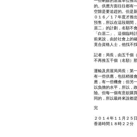
一些剩餘的居屋單位推
的。供應方面往往都有
空隙是要追趕的。但是
０１６／１７年度才推
預售，所以在這段期間
居二」的計劃，名額不
「白居二」、這個臨時
前來說，由於社會上的
竟合資格人士，他找不
記者：局長，由五千個
不再推五千個（名額）
運輸及房屋局局長：第
有一些供應，包括稍後
應，有一些機會；但另
以負擔的水平，所以，
險。但每一個有意欲購
同的，所以最終來說都
完
２０１４年１１月２５
香港時間１８時２２分