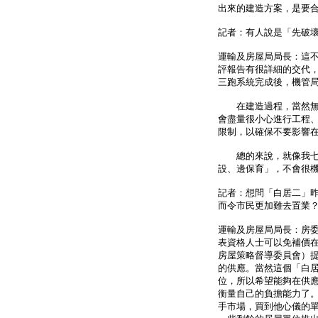
出來的建造方案，是要
記者：有人說是「先破
運輸及房屋局局長：這
評報告有很詳細的交代
三跑系統完成後，機管
在建造過程，當然無可
會盡量很小心進行工程
限制，以確保不要影響
總的來說，就像我七月
設、邊保育」，不會很
記者：想問「白居二」
而令市民更加難去置業
運輸及房屋局局長：房
表資格人士可以免補價
房屋策略督導委員會）
的供應。當然這個「白
位，所以希望能夠在供
衡量自己的負擔能力了
手市場，買到他心儀的