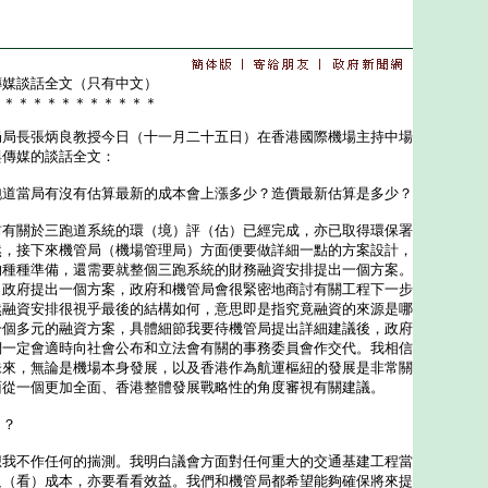
傳媒談話全文（只有中文）
＊＊＊＊＊＊＊＊＊＊＊＊
長張炳良教授今日（十一月二十五日）在香港國際機場主持中場
與傳媒的談話全文：
跑道當局有沒有估算最新的成本會上漲多少？造價最新估算是多少？
前有關於三跑道系統的環（境）評（估）已經完成，亦已取得環保署
然，接下來機管局（機場管理局）方面便要做詳細一點的方案設計，
的種種準備，還需要就整個三跑系統的財務融資安排提出一個方案。
向政府提出一個方案，政府和機管局會很緊密地商討有關工程下一步
然融資安排很視乎最後的結構如何，意思即是指究竟融資的來源是哪
一個多元的融資方案，具體細節我要待機管局提出詳細建議後，政府
們一定會適時向社會公布和立法會有關的事務委員會作交代。我相信
未來，無論是機場本身發展，以及香港作為航運樞紐的發展是非常關
面從一個更加全面、香港整體發展戰略性的角度審視有關建議。
」？
想我不作任何的揣測。我明白議會方面對任何重大的交通基建工程當
只（看）成本，亦要看看效益。我們和機管局都希望能夠確保將來提