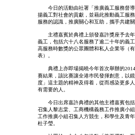
今日的活動由社署「推廣義工服務督導
揚義工對社會的貢獻，並藉此推動義工服務
服務的認識，推廣關心和互助，攜手共建關
主禮嘉賓於典禮上頒發嘉許獎座予去年
義工，包括六十八名服務了逾二十年的義工
高服務時數獎的公眾團體和私人企業等（有
表）。
典禮上亦即場揭曉今年首次舉辦的201
賽結果，該比賽讓全港巿民發揮創意，以鏡
度」這主題的精神及得着，從而感染更多人
有需要的人。
今日出席嘉許典禮的其他主禮嘉賓包括
召集人黎志棠、工商機構義務工作推廣小組
工作推廣小組召集人方競生，和學生及青年
杜子瑩。