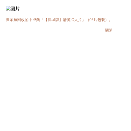
圖示須回收的中成藥「【長城牌】清肺抑火片」（96片包裝）。
關閉