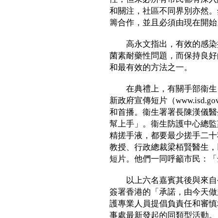
和關注，社區不同界別亦然。
籌合作，並且必須由現在開始
高永文指出，有效的感染控
菌素耐藥性問題，而保持良好
和最有效的方法之一。
在典禮上，有關手部衞生、
新政府宣傳短片（www.isd.gov.h
和首播。衞生署署長陳漢儀醫
幫上手」。衞生防護中心總監
精搓手液，都要最少搓手二十
教授、行政總裁梁栢賢醫生，
短片。他們一同呼籲市民：「
以上六名嘉賓其後與來自公
簽署香港的「承諾，由今天做
護專業人員提倡負責任和審慎
事處最新發起的同類型活動。