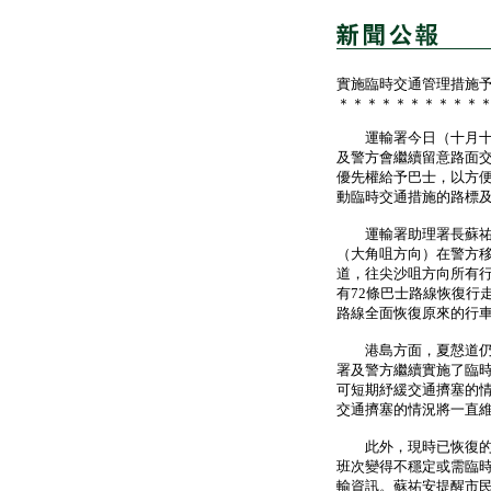
實施臨時交通管理措施
＊＊＊＊＊＊＊＊＊＊
運輸署今日（十月十七
及警方會繼續留意路面
優先權給予巴士，以方
動臨時交通措施的路標
運輸署助理署長蘇祐安
（大角咀方向）在警方
道，往尖沙咀方向所有
有72條巴士路線恢復行
路線全面恢復原來的行車
港島方面，夏慤道仍被
署及警方繼續實施了臨
可短期紓緩交通擠塞的
交通擠塞的情況將一直
此外，現時已恢復的巴
班次變得不穩定或需臨
輸資訊。蘇祐安提醒市