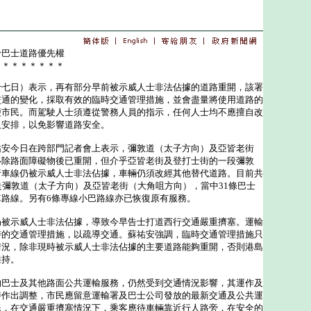
予巴士道路優先權
＊＊＊＊＊＊＊＊
日）表示，再有部分早前被示威人士非法佔據的道路重開，該署
交通的變化，採取有效的臨時交通管理措施，並會盡量將使用道路的
便市民。而駕駛人士須遵從警務人員的指示，任何人士均不應擅自改
及安排，以免影響道路安全。
今日在跨部門記者會上表示，彌敦道（太子方向）及亞皆老街
移除路面障礙物後已重開，但介乎亞皆老街及登打士街的一段彌敦
行車線仍被示威人士非法佔據，車輛仍須改經其他替代道路。目前共
走彌敦道（太子方向）及亞皆老街（大角咀方向），當中31條巴士
路線。另有6條專線小巴路線亦已恢復原有服務。
示威人士非法佔據，導致今早告士打道西行交通嚴重擠塞。運輸
時的交通管理措施，以疏導交通。蘇祐安強調，臨時交通管理措施只
情況，除非現時被示威人士非法佔據的主要道路能夠重開，否則港島
維持。
士及其他路面公共運輸服務，仍然受到交通情況影響，其運作及
時作出調整，市民應留意運輸署及巴士公司發放的最新交通及公共運
民，在交通嚴重擠塞情況下，乘客應待車輛靠近行人路旁，在安全的