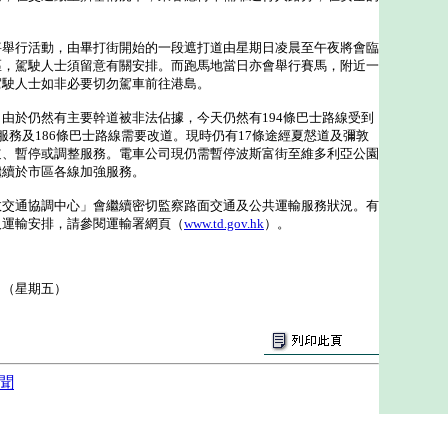
行活動，由畢打街開始的一段遮打道由星期日凌晨至午夜將會臨
區，駕駛人士須留意有關安排。而跑馬地當日亦會舉行賽馬，附近一
駕駛人士如非必要切勿駕車前往港島。
於仍然有主要幹道被非法佔據，今天仍然有194條巴士路線受到
服務及186條巴士路線需要改道。現時仍有17條途經夏慤道及彌敦
道、暫停或調整服務。電車公司現仍需暫停波斯富街至維多利亞公園
繼續於市區各線加強服務。
通協調中心」會繼續密切監察路面交通及公共運輸服務狀況。有
及運輸安排，請參閱運輸署網頁（
www.td.gov.hk
）。
日（星期五）
聞