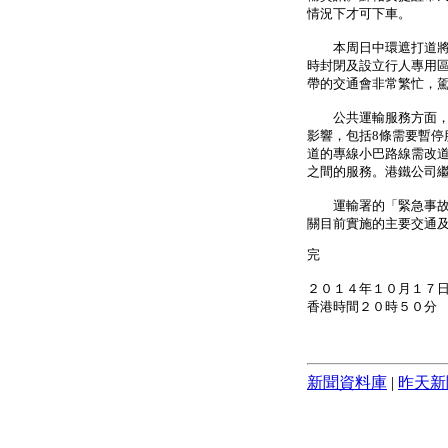
情況下才可下車。
本周日中環遮打道將舉
時封閉及設立行人專用
帶的交通會非常繁忙，
公共運輸服務方面，由
影響，包括8條需要暫停
道的專線小巴路線需改
之間的服務。港鐵公司
運輸署的「緊急事故交
關目前實施的主要交通
完
２０１４年１０月１７
香港時間２０時５０分
新聞資料庫
|
昨天新