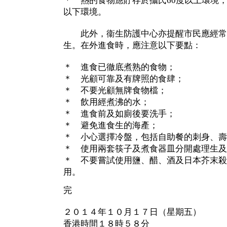
＊ 熱的食物應貯存於攝氏60度以上環境
以下環境。
此外，衞生防護中心亦提醒市民應經常
生。在外進食時，應注意以下要點：
＊ 進食已徹底煮熟的食物；
＊ 光顧可靠及有牌照的食肆；
＊ 不要光顧無牌食物檔；
＊ 飲用經煮沸的水；
＊ 進食前及如廁後要洗手；
＊ 避免進食生的海產；
＊ 小心選擇冷盤，包括自助餐的刺身、壽
＊ 使用兩套筷子及煮食器皿分開處理生及
＊ 不要嘗試使用鹽、醋、酒及日本芥末殺
用。
完
２０１４年１０月１７日（星期五）
香港時間１８時５８分