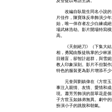
及登徒以粵語主講。
改編自臥龍生同名小說的《
片佳作，陳寶珠反串飾演少年
始，唯一倖存者左少白練成絕
場武林浩劫。影片開場特寫橫
高。
《天劍絕刀》（下集大結局
相，勇闖由叛徒執掌的少林派
目雖盲，卻智計超群，與雪妮
教人印象深刻。影片不但製作
特色的服裝更為影片增添不少
元奎與劉鎮偉在《方世玉》
事注入親情、友情、愛情和成
現。蕭芳芳飾演的苗翠花是個
子方世玉如姊弟無異。劇中的
扮演小子的跳脫和朝氣。