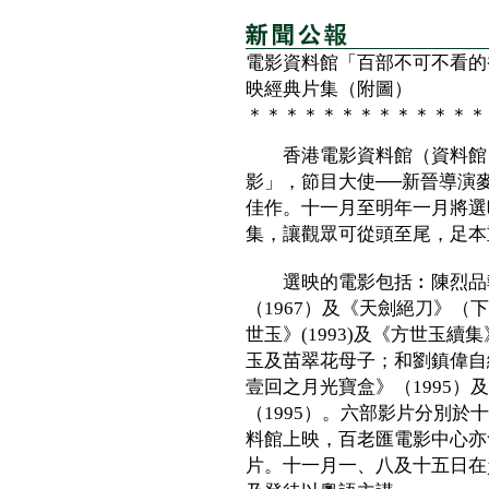
電影資料館「百部不可不看的
映經典片集（附圖）
＊＊＊＊＊＊＊＊＊＊＊＊＊
香港電影資料館（資料館）
影」，節目大使──新晉導演
佳作。十一月至明年一月將選
集，讓觀眾可從頭至尾，足本
選映的電影包括︰陳烈品執
（1967）及《天劍絕刀》（
世玉》(1993)及《方世玉續
玉及苗翠花母子；和劉鎮偉自
壹回之月光寶盒》（1995）
（1995）。六部影片分別
料館上映，百老匯電影中心亦
片。十一月一、八及十五日在