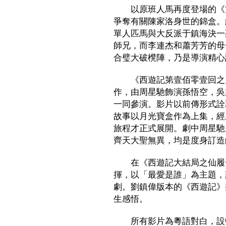
以原班人馬再度登場的《方
爭奪有關陳家洛身世的錦盒。
單人匹馬與大反派于鎮海決一
師兄，而李連杰和蕭芳芳的母
合璧大破櫈陣，乃是導演精心
《西遊記第壹佰零壹回之月
作，由周星馳飾演孫悟空，吳
一同參演。影片以前傳形式詮
故事以月光寶盒作為上集，經
旅程才正式展開。劇中周星馳
齊天大聖無異，均是度身訂造
在《西遊記大結局之仙履奇
揮，以「最愛是誰」為主題，
劇。劉鎮偉版本的《西遊記》
生感悟。
所有影片為粵語對白，設