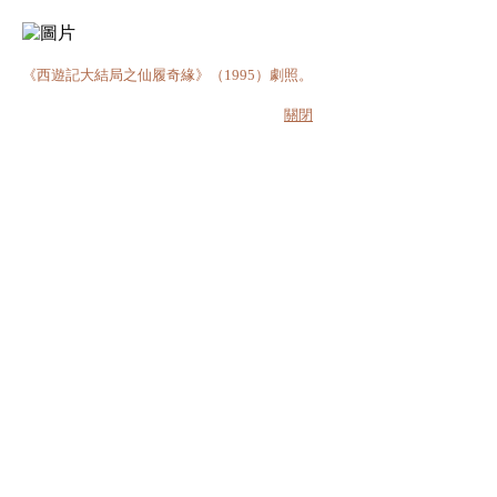
《西遊記大結局之仙履奇緣》（1995）劇照。
關閉