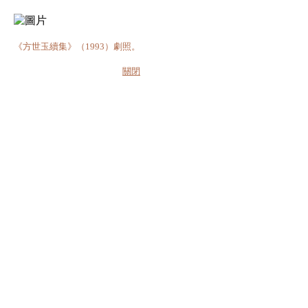
《方世玉續集》（1993）劇照。
關閉