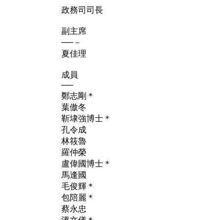
政務司司長
副主席
──－
夏佳理
成員
──
鄭志剛＊
葉傲冬
靳埭強博士＊
孔令成
林筱魯
羅仲榮
盧偉國博士＊
馬逢國
毛俊輝＊
包陪麗＊
蔡永忠