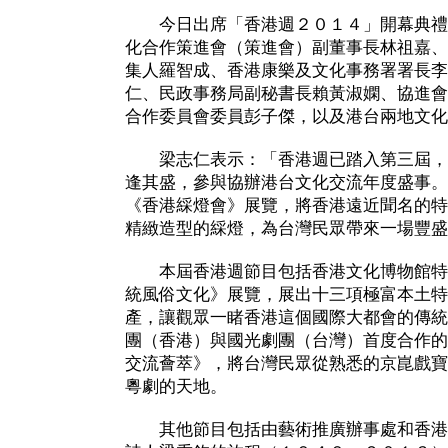
今日出席「香港週２０１４」開幕典禮
化合作策進會（策進會）副董事長林祖嘉、
集人羅智成、香港康樂及文化事務署署長李
仁、民政事務局副秘書長賴黃淑嫻、協進會
合作委員會委員彭子傑，以及港台兩地文化
梁志仁表示：「香港週已踏入第三屆，
逢其盛，參與協辦港台文化交流年度盛事。
《香港綵燈會》展覽，將香港遠近聞名的特
精緻造型的綵燈，為台灣民眾帶來一場豐盛
本屆香港週節目包括香港文化博物館特別
統風俗文化》展覽，展出十三項極富本土特
產，讓觀眾一睹香港這個國際大都會的傳統
團（香港）與國光劇團（台灣）首度合作的
交流薈萃》，將台灣民眾從熟悉的京崑戲寶
粵劇的天地。
其他節目包括由藝術推廣辦事處和香港藝