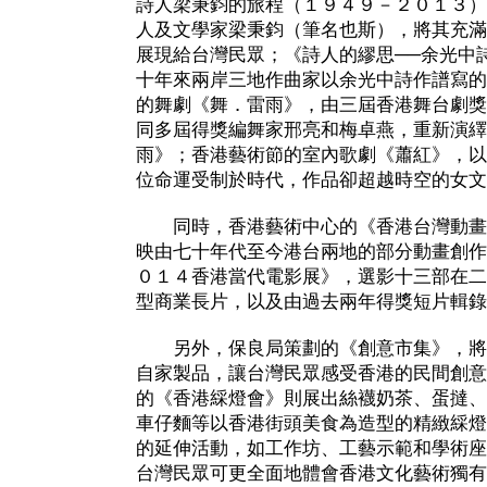
詩人梁秉鈞的旅程（１９４９－２０１３）
人及文學家梁秉鈞（筆名也斯），將其充滿
展現給台灣民眾；《詩人的繆思──余光中
十年來兩岸三地作曲家以余光中詩作譜寫的
的舞劇《舞．雷雨》，由三屆香港舞台劇獎
同多屆得獎編舞家邢亮和梅卓燕，重新演繹
雨》；香港藝術節的室內歌劇《蕭紅》，以
位命運受制於時代，作品卻超越時空的女文
同時，香港藝術中心的《香港台灣動畫
映由七十年代至今港台兩地的部分動畫創作
０１４香港當代電影展》，選影十三部在二
型商業長片，以及由過去兩年得獎短片輯錄
另外，保良局策劃的《創意市集》，將
自家製品，讓台灣民眾感受香港的民間創意
的《香港綵燈會》則展出絲襪奶茶、蛋撻、
車仔麵等以香港街頭美食為造型的精緻綵燈
的延伸活動，如工作坊、工藝示範和學術座
台灣民眾可更全面地體會香港文化藝術獨有