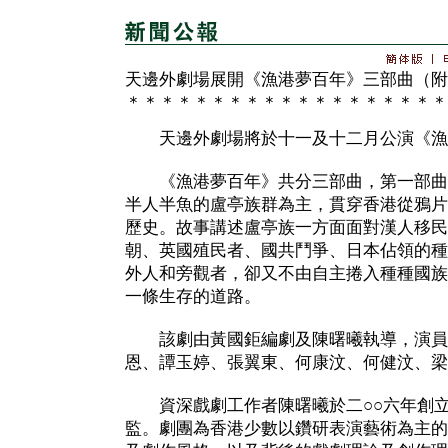
天邊外劇場展開《漁港夢百年》三部曲（附
＊＊＊＊＊＊＊＊＊＊＊＊＊＊＊＊＊＊＊
天邊外劇場將於十一及十二月公演《漁
《漁港夢百年》共分三部曲，第一部曲
半人半魚的盧亭族群為主，貫穿香港從鴉片
歷史。故事講述盧亭族一方面面對漢人移民
朝、英國殖民者、國共鬥爭、日本佔領的種
外人和旁觀者，卻又不由自主捲入種種國族
一條生存的道路。
該劇由黃國鉅編劇及陳曙曦執導，演員
恩、譚玉婷、張翼東、何康汶、何健汶、梁
資深戲劇工作者陳曙曦於二○○六年創立
監。劇團為香港少數以鑽研表演藝術為主的