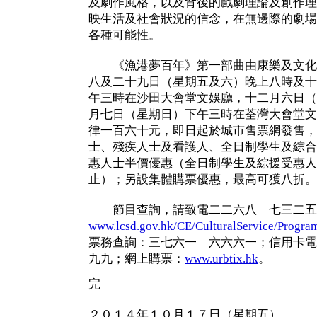
及劇作風格，以及背後的戲劇理論及創作理
映生活及社會狀況的信念，在無邊際的劇場
各種可能性。
《漁港夢百年》第一部曲由康樂及文化
八及二十九日（星期五及六）晚上八時及十
午三時在沙田大會堂文娛廳，十二月六日（
月七日（星期日）下午三時在荃灣大會堂文
律一百六十元，即日起於城市售票網發售，
士、殘疾人士及看護人、全日制學生及綜合
惠人士半價優惠（全日制學生及綜援受惠人
止）；另設集體購票優惠，最高可獲八折。
節目查詢，請致電二二六八 七三二五
www.lcsd.gov.hk/CE/CulturalService/Progra
票務查詢：三七六一 六六六一；信用卡電
九九；網上購票：
www.urbtix.hk
。
完
２０１４年１０月１７日（星期五）